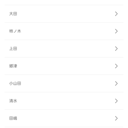
大田
柿ノ木
上田
郷津
小山田
清水
田嶋