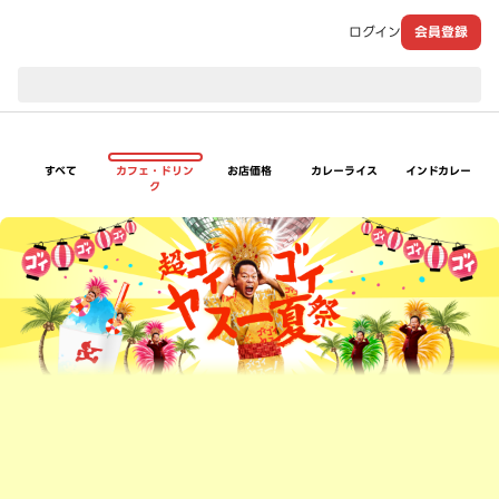
ログイン
会員登録
現在のお届け先：
すべて
カフェ・ドリン
お店価格
カレーライス
インドカレー
ク
超ゴイゴイヤスー夏祭