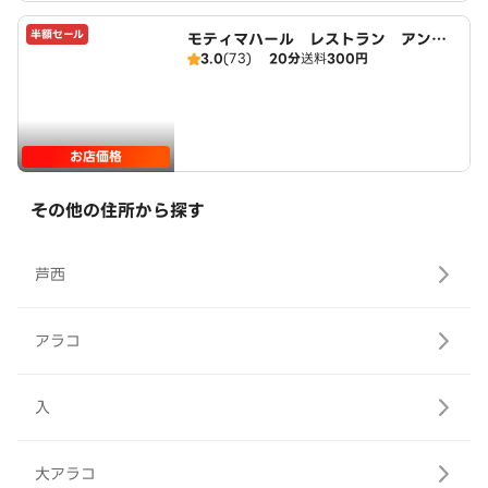
半額セール
モティマハール レストラン アンド
3.0
(73)
20分
送料
300円
バー
お店価格
その他の住所から探す
芦西
アラコ
入
大アラコ