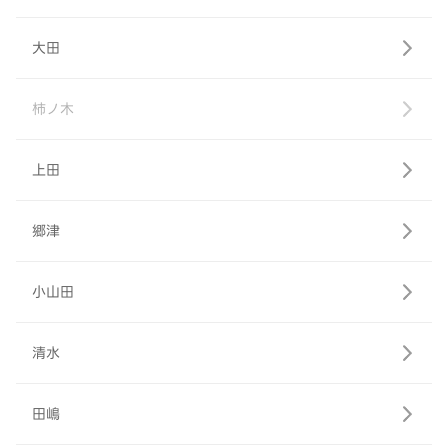
大田
柿ノ木
上田
郷津
小山田
清水
田嶋