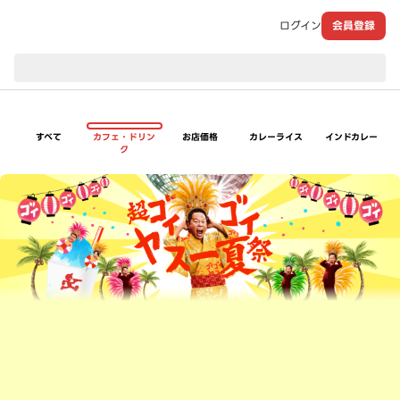
ログイン
会員登録
現在のお届け先：
すべて
カフェ・ドリン
お店価格
カレーライス
インドカレー
ク
超ゴイゴイヤスー夏祭