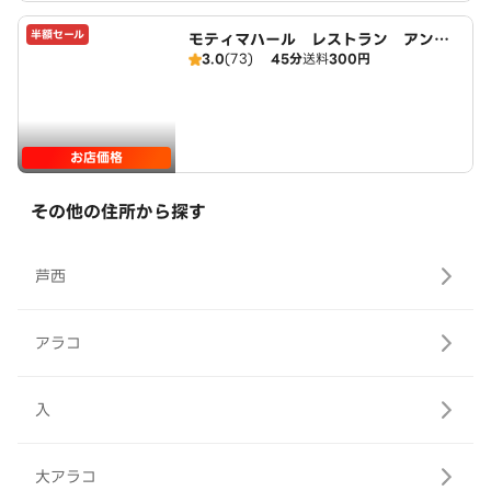
半額セール
モティマハール レストラン アンド
3.0
(73)
45分
送料
300円
バー
お店価格
その他の住所から探す
芦西
アラコ
入
大アラコ