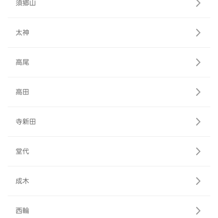
須郷山
太神
高尾
高田
寺新田
堂代
成木
西輪