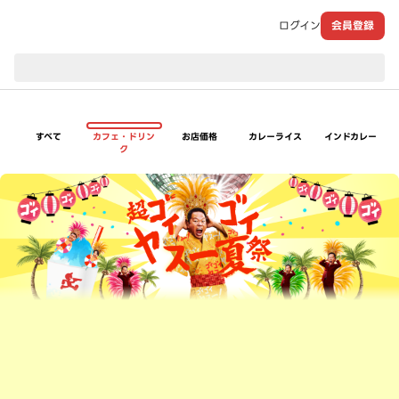
ログイン
会員登録
現在のお届け先：
すべて
カフェ・ドリン
お店価格
カレーライス
インドカレー
ク
超ゴイゴイヤスー夏祭