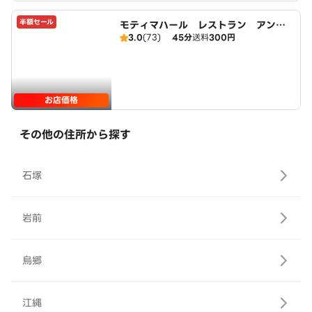
半額セール
モティマハール レストラン アンド
3.0
(73)
45分
送料
300円
バー
お店価格
その他の住所から探す
石塚
岩前
烏郷
江縄