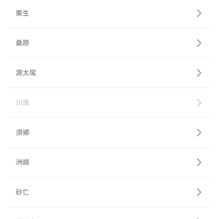
栗生
桑原
源太尾
川添
須郷
洲崎
砂亡