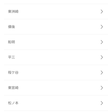
東洲崎
備後
船明
平三
程ケ谷
東宮崎
松ノ本