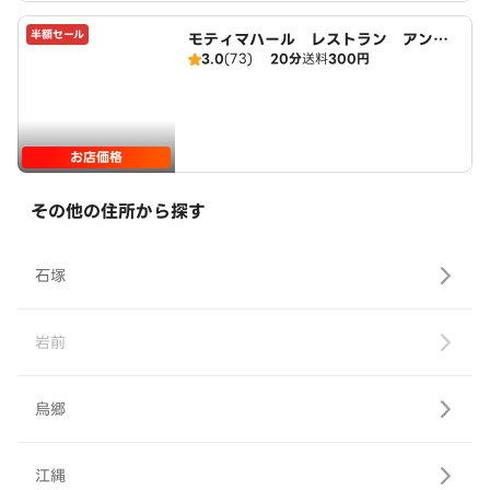
半額セール
モティマハール レストラン アンド
3.0
(73)
20分
送料
300円
バー
お店価格
その他の住所から探す
石塚
岩前
烏郷
江縄