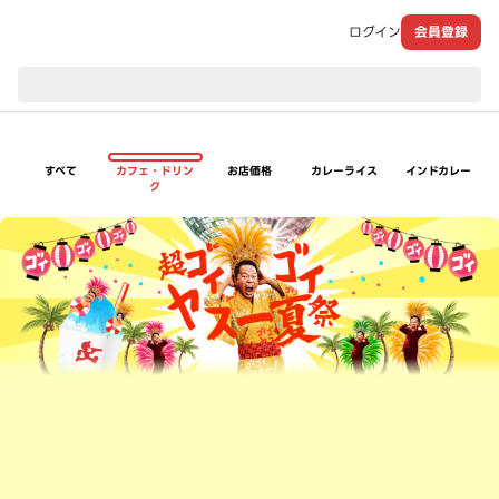
ログイン
会員登録
現在のお届け先：
すべて
カフェ・ドリン
お店価格
カレーライス
インドカレー
ク
超ゴイゴイヤスー夏祭