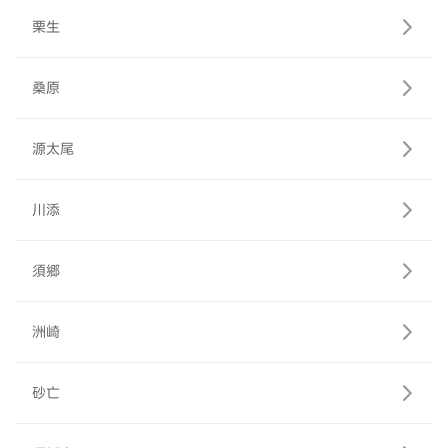
栗生
桑原
源太尾
川添
須郷
洲崎
砂亡