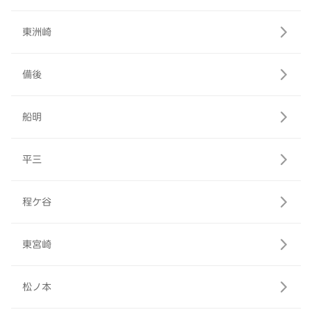
東洲崎
備後
船明
平三
程ケ谷
東宮崎
松ノ本