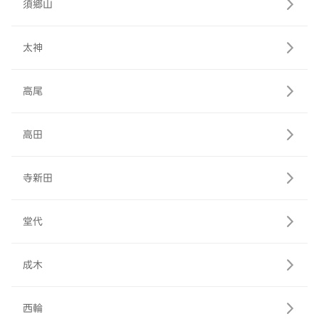
須郷山
太神
高尾
高田
寺新田
堂代
成木
西輪