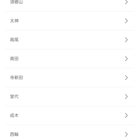
須郷山
太神
高尾
高田
寺新田
堂代
成木
西輪