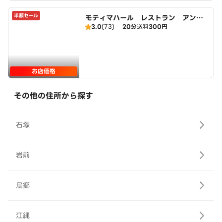
半額セール
モティマハール レストラン アンド
3.0
(73)
20分
送料
300円
バー
お店価格
その他の住所から探す
石塚
岩前
烏郷
江縄