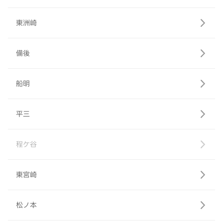
東洲崎
備後
船明
平三
程ケ谷
東宮崎
松ノ本