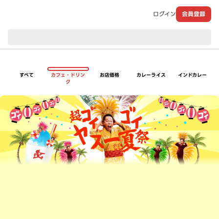
ログイン
会員登録
現在のお届け先：
すべて
カフェ・ドリン
お店価格
カレーライス
インドカレー
ク
超ゴイゴイヤスー夏祭