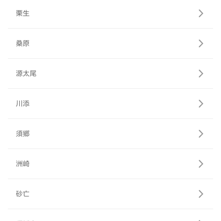
栗生
桑原
源太尾
川添
須郷
洲崎
砂亡