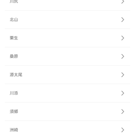
川尻
北山
栗生
桑原
源太尾
川添
須郷
洲崎