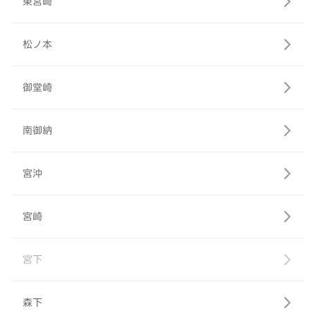
東宮崎
松ノ本
御堂崎
南御納
宮沖
宮崎
宮下
森下