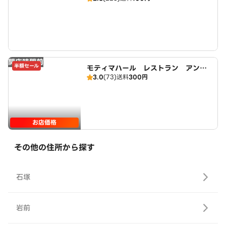
開店時間前
半額セール
モティマハール レストラン アンド
3.0
(73)
送料
300円
バー
お店価格
その他の住所から探す
石塚
岩前