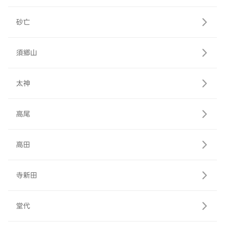
砂亡
須郷山
太神
高尾
高田
寺新田
堂代