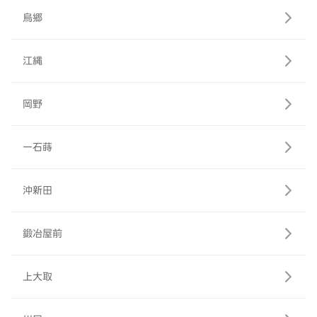
烏郷
江縄
岡野
一石蒔
沖新田
鍛冶屋前
上大取