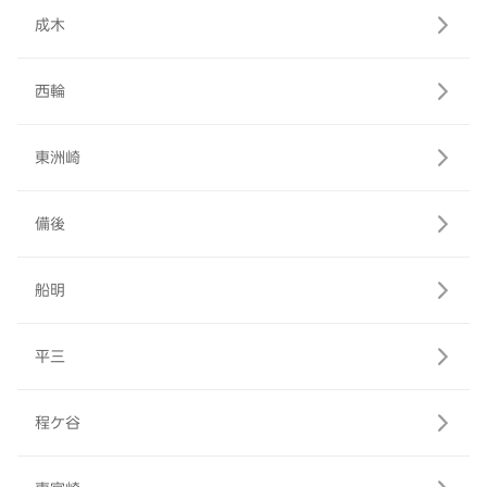
成木
西輪
東洲崎
備後
船明
平三
程ケ谷