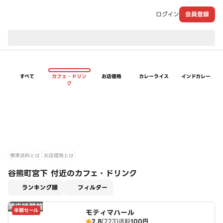
ログイン
会員登録
現在のお届け先：
すべて
カフェ・ドリン
お店価格
カレーライス
インドカレー
ク
標準送料とは
お店価格とは
谷熊町宮下 付近のカフェ・ドリンク
適用なし
ランキング順
フィルター
開店時間前
半額セール
モティマハール
2.8
(223)
送料
100円