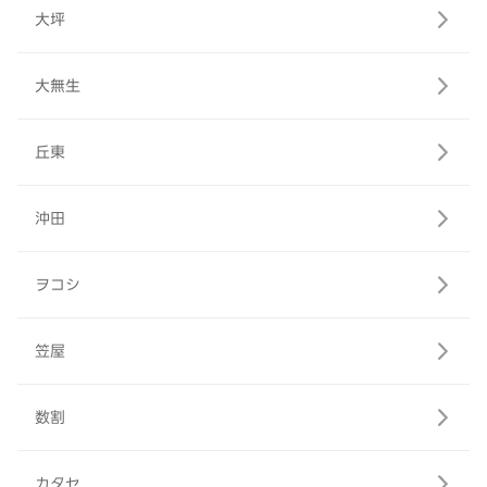
大坪
大無生
丘東
沖田
ヲコシ
笠屋
数割
カタセ