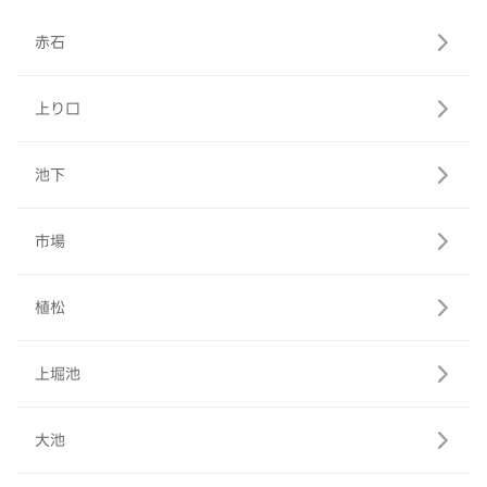
赤石
上り口
池下
市場
植松
上堀池
大池