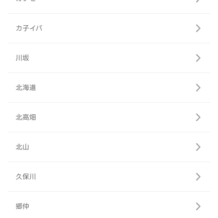
カ子イバ
川坂
北海道
北高畑
北山
久保川
郷仲