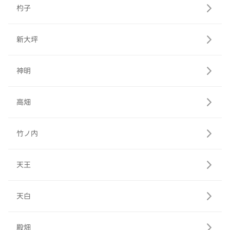
杓子
新大坪
神明
高畑
竹ノ内
天王
天白
殿畑