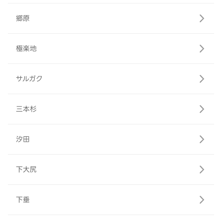
郷原
極楽地
サルガク
三本杉
汐田
下大尻
下垂