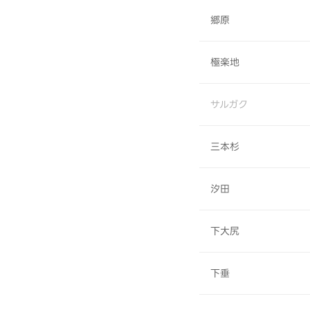
郷原
極楽地
サルガク
三本杉
汐田
下大尻
下垂