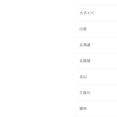
カ子イバ
川坂
北海道
北高畑
北山
久保川
郷仲