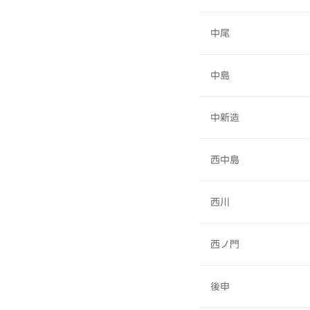
中尾
中島
中新造
西中島
西川
西ノ門
後申