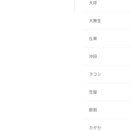
大坪
大無生
丘東
沖田
ヲコシ
笠屋
数割
カタセ