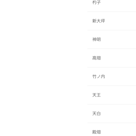
杓子
新大坪
神明
高畑
竹ノ内
天王
天白
殿畑