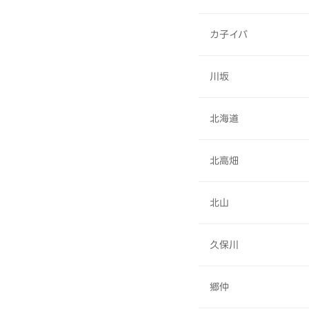
カ子イバ
川坂
北海道
北高畑
北山
久保川
郷仲