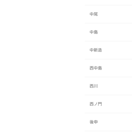
中尾
中島
中新造
西中島
西川
西ノ門
後申