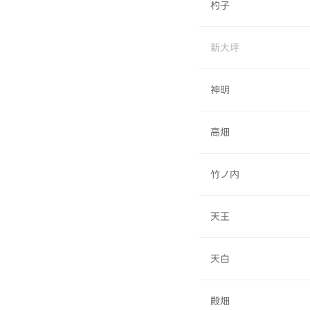
杓子
新大坪
神明
高畑
竹ノ内
天王
天白
殿畑