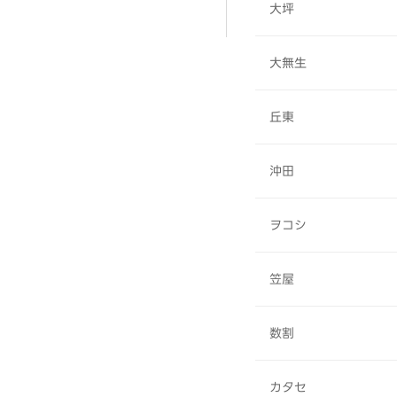
大坪
大無生
丘東
沖田
ヲコシ
笠屋
数割
カタセ