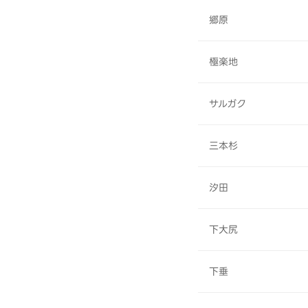
郷原
極楽地
サルガク
三本杉
汐田
下大尻
下垂