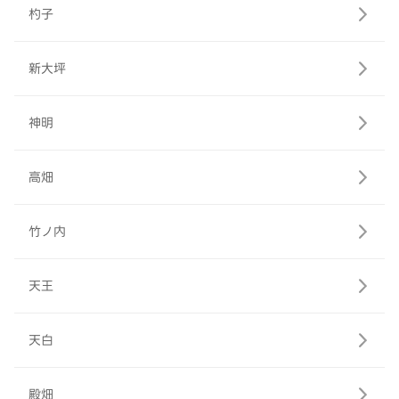
杓子
新大坪
神明
高畑
竹ノ内
天王
天白
殿畑