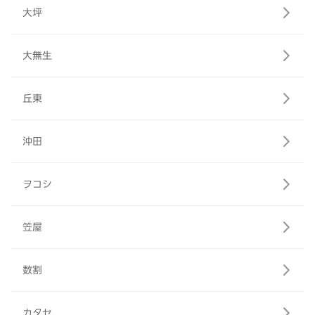
大坪
大無生
丘東
沖田
ヲコシ
笠屋
数割
カタセ