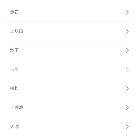
赤石
上り口
池下
市場
植松
上堀池
大池