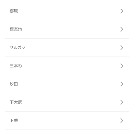
郷原
極楽地
サルガク
三本杉
汐田
下大尻
下垂