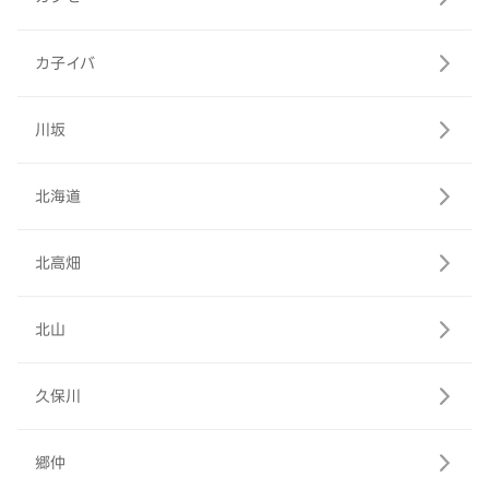
カ子イバ
川坂
北海道
北高畑
北山
久保川
郷仲