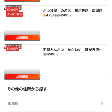
受付休止中
50%OFF
かつ丼屋 のぶお 藤が丘店 広域店
クーポンあり
4.0
(4)
送料
500円
お店価格
受付休止中
50%OFF
宅配とんかつ かさねや 藤が丘店
送料
500円
広域店
お店価格
その他の住所から探す
奥廻間