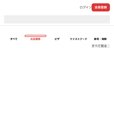
ログイン
会員登録
現在のお届け先：
すべて
お店価格
ピザ
ファストフード
寿司・海鮮
すべて見る