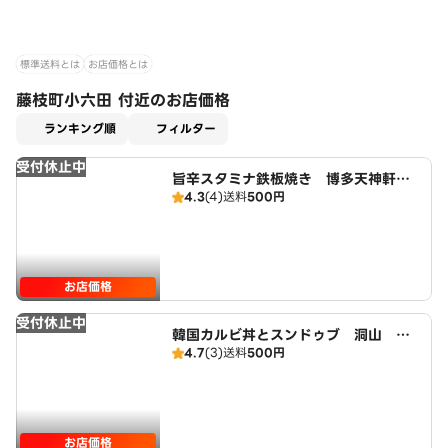
標準送料とは
お店価格とは
藤枝町小六田 付近のお店価格
適用なし
ランキング順
フィルター
受付休止中
旨辛スタミナ鉄板焼き 博多天神軒
4.3
(4)
送料
500円
藤が丘店 広域店
お店価格
受付休止中
韓国カルビ丼とスンドゥブ 洞山 藤
4.7
(3)
送料
500円
が丘店 広域店
お店価格