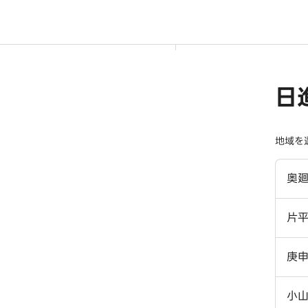
日
地域を
奥
片
庚
小