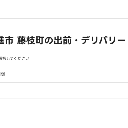
進市 藤枝町の出前・デリバリー
選択してください
廻間
平
申
山