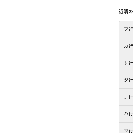
近隣の
ア
カ
サ
タ
ナ
ハ
マ