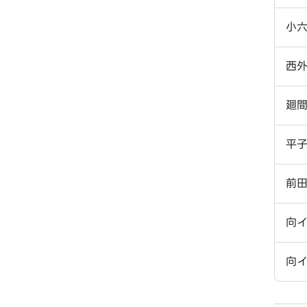
小
西
廻
平
前
向
向