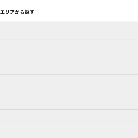
エリアから探す
行
行
行
行
行
行
行