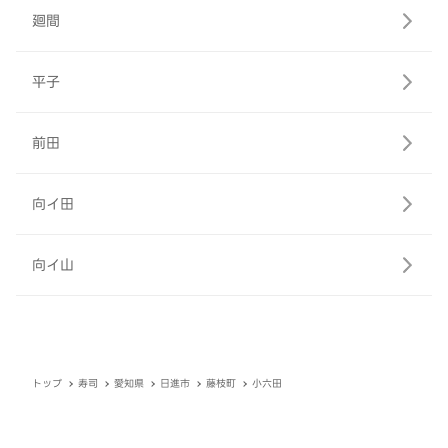
廻間
平子
前田
向イ田
向イ山
トップ
寿司
愛知県
日進市
藤枝町
小六田