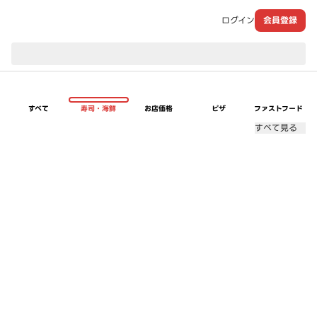
ログイン
会員登録
現在のお届け先：
すべて
寿司・海鮮
お店価格
ピザ
ファストフード
すべて見る