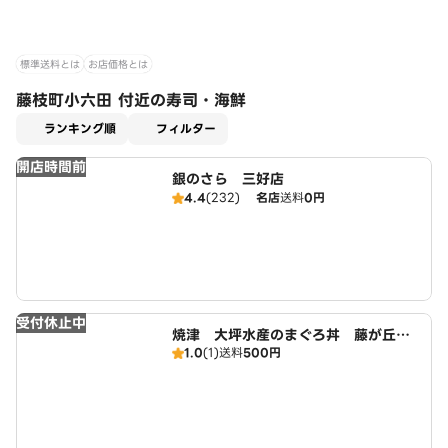
標準送料とは
お店価格とは
藤枝町小六田 付近の寿司・海鮮
適用なし
ランキング順
フィルター
開店時間前
銀のさら 三好店
4.4
(232)
名店
送料
0円
受付休止中
焼津 大坪水産のまぐろ丼 藤が丘
1.0
(1)
送料
500円
店 広域店