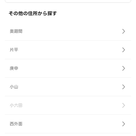
その他の住所から探す
奥廻間
片平
庚申
小山
小六田
西外面