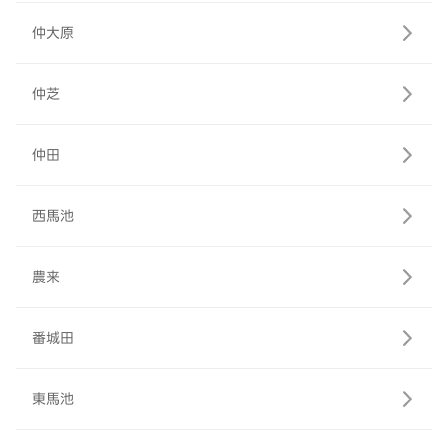
仲大原
仲芝
仲田
西馬池
農来
番城田
東馬池