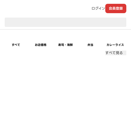
ログイン
会員登録
現在のお届け先：
すべて
お店価格
寿司・海鮮
弁当
カレーライス
すべて見る