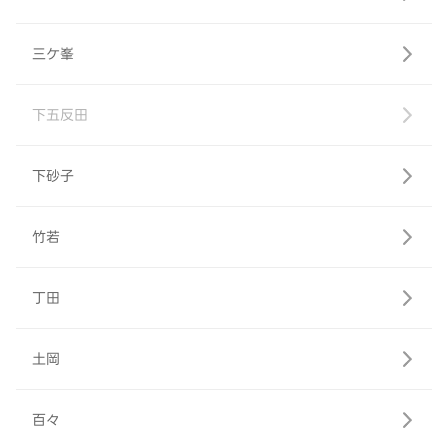
三ケ峯
下五反田
下砂子
竹若
丁田
土岡
百々