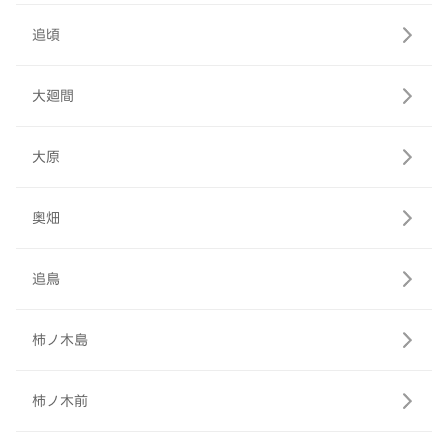
追頃
大廻間
大原
奥畑
追鳥
柿ノ木島
柿ノ木前