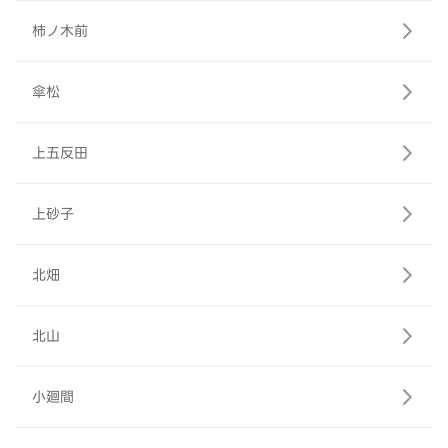
柿ノ木前
傘松
上五反田
上砂子
北畑
北山
小廻間