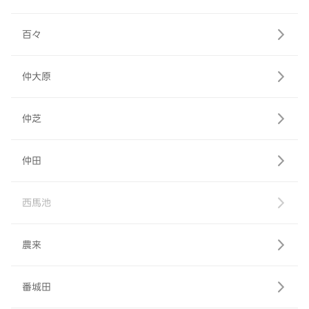
百々
仲大原
仲芝
仲田
西馬池
農来
番城田