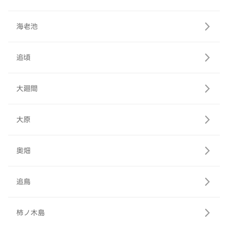
海老池
追頃
大廻間
大原
奥畑
追鳥
柿ノ木島