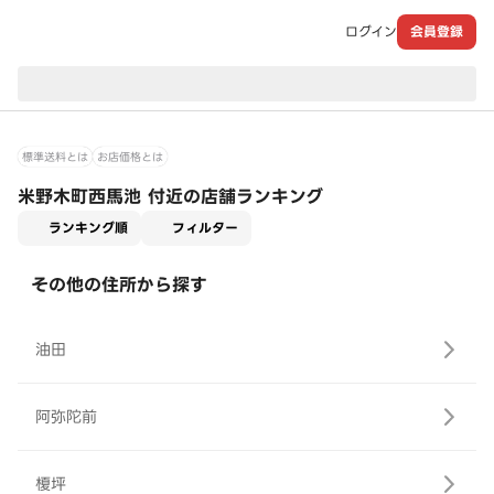
ログイン
会員登録
現在のお届け先：
標準送料とは
お店価格とは
米野木町西馬池 付近の店舗ランキング
適用なし
ランキング順
フィルター
その他の住所から探す
油田
阿弥陀前
榎坪