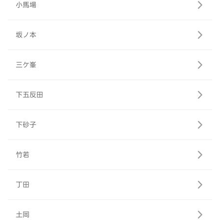
小馬場
坂ノ本
三ケ峯
下五反田
下砂子
竹若
丁田
土岡