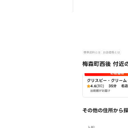
標準送料とは
お店価格とは
梅森町西後 付近
お店価格
クリスピー・クリーム
ツ Mio香久山店
4.6
(80)
35分
名店
出前館がお届け
その他の住所から
上松