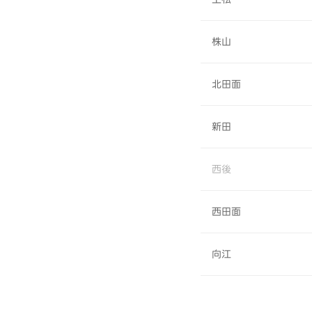
株山
北田面
新田
西後
西田面
向江