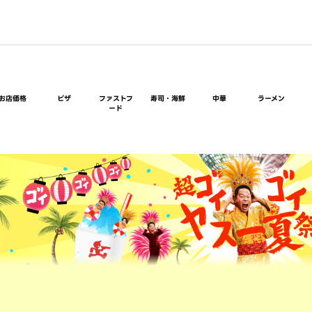
お店価格
ピザ
ファストフ
寿司・海鮮
中華
ラーメン
ード