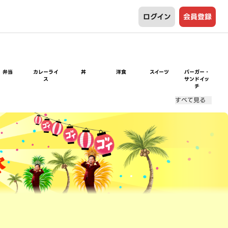
ログイン
会員登録
弁当
カレーライ
丼
洋食
スイーツ
バーガー・
ス
サンドイッ
チ
すべて見る