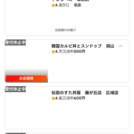
4.3
(82)
名店
出前館がお届け
受付休止中
韓国カルビ丼とスンドゥブ 洞山 藤
4.7
(3)
送料
500円
が丘店 広域店
お店価格
受付休止中
伝説のすた丼屋 藤が丘店 広域店
4.5
(2)
送料
600円