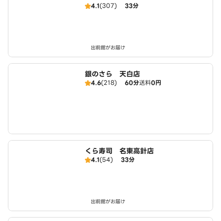
4.1
(307)
33分
出前館がお届け
銀のさら 天白店
4.6
(218)
60分
送料
0円
くら寿司 名東高針店
4.1
(54)
33分
出前館がお届け