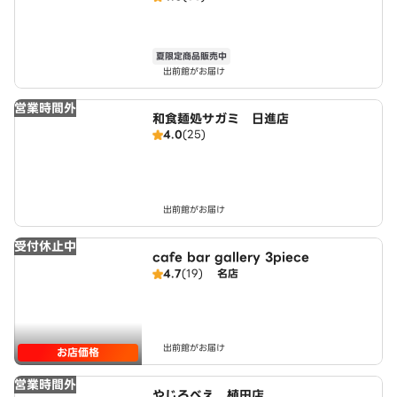
夏限定商品販売中
出前館がお届け
営業時間外
和食麺処サガミ 日進店
4.0
(25)
出前館がお届け
受付休止中
cafe bar gallery 3piece
4.7
(19)
名店
出前館がお届け
お店価格
営業時間外
やじろべえ 植田店