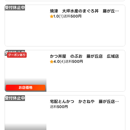
受付休止中
焼津 大坪水産のまぐろ丼 藤が丘
1.0
(1)
送料
500円
店 広域店
受付休止中
クーポンあり
かつ丼屋 のぶお 藤が丘店 広域店
4.0
(4)
送料
500円
お店価格
受付休止中
宅配とんかつ かさねや 藤が丘店
送料
500円
広域店