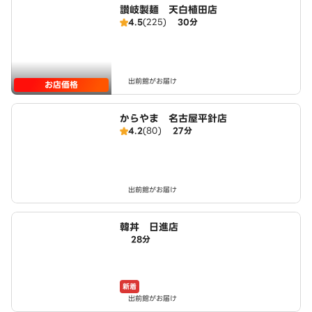
讃岐製麺 天白植田店
4.5
(225)
30分
出前館がお届け
お店価格
からやま 名古屋平針店
4.2
(80)
27分
出前館がお届け
韓丼 日進店
28分
新着
出前館がお届け