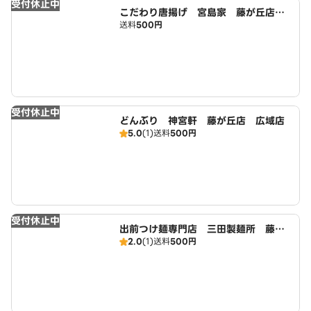
受付休止中
こだわり唐揚げ 宮島家 藤が丘店
送料
500円
広域店
受付休止中
どんぶり 神宮軒 藤が丘店 広域店
5.0
(1)
送料
500円
受付休止中
出前つけ麺専門店 三田製麺所 藤が
2.0
(1)
送料
500円
丘店 広域店