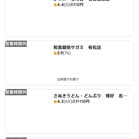
4.4
(5)
送料
0円
営業時間外
和食麺処サガミ 有松店
3.9
(76)
出前館がお届け
営業時間外
さぬきうどん・どんぶり 博好 名古
4.2
(60)
送料
110円
屋緑店