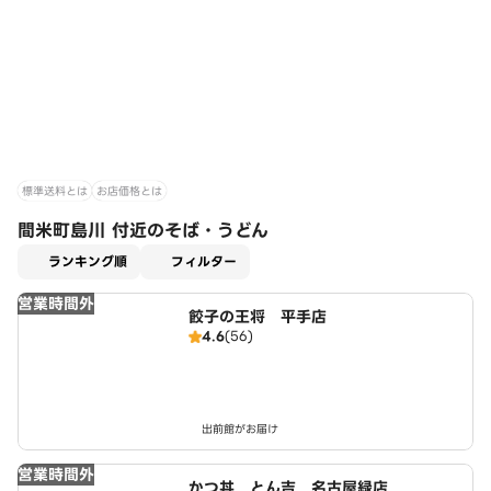
標準送料とは
お店価格とは
間米町島川 付近のそば・うどん
適用なし
ランキング順
フィルター
営業時間外
餃子の王将 平手店
4.6
(56)
出前館がお届け
営業時間外
かつ丼 とん吉 名古屋緑店