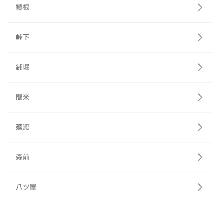
鶴根
峠下
純堀
間米
廻渡
森前
八ツ屋