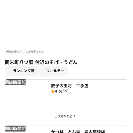
標準送料とは
お店価格とは
間米町八ツ屋 付近のそば・うどん
適用なし
ランキング順
フィルター
開店時間前
餃子の王将 平手店
4.6
(56)
出前館がお届け
開店時間前
かつ丼 とん吉 名古屋緑店