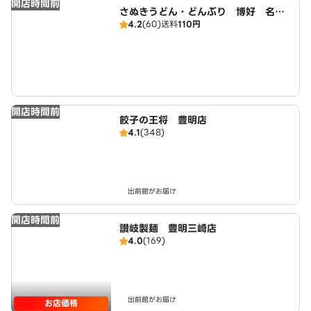
開店時間前
さぬきうどん・どんぶり 博好 名古
4.2
(60)
送料
110円
屋緑店
開店時間前
餃子の王将 豊明店
4.1
(348)
出前館がお届け
開店時間前
讃岐製麺 豊明三崎店
4.0
(169)
出前館がお届け
お店価格