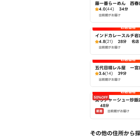
藤一番らーめん 西春
4.0
(44)
34分
出前館がお届け
お店価格
インドカレースルチ岩
4.8
(21)
28分
名店
出前館がお届け
お店価格
五代目晴レル屋 一宮
3.6
(14)
39分
出前館がお届け
お店価格
50%OFF
炙りチャーシュー炒飯
48分
津店 powered by
新着
出前館がお届け
その他の住所から