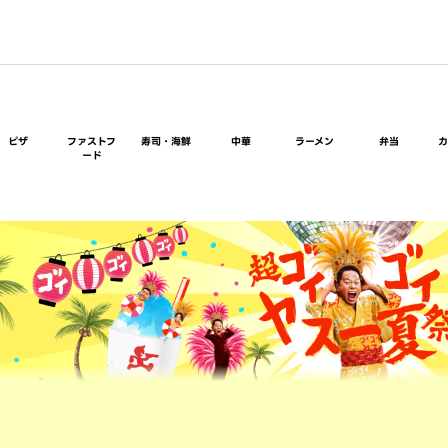
ピザ
ファストフ
寿司・海鮮
中華
ラーメン
弁当
ード