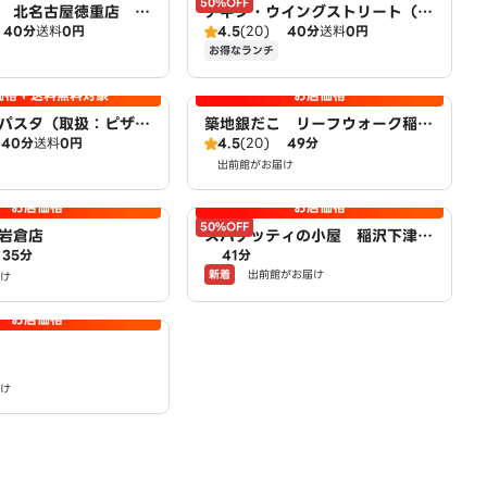
50%OFF
 北名古屋徳重店 Pi
チキン・ウイングストリート（取
40分
送料
0円
4.5
(20)
40分
送料
0円
扱：ピザハット北名古屋徳重店）
お得なランチ
価格＋送料無料対象
お店価格
パスタ（取扱：ピザハ
築地銀だこ リーフウォーク稲沢
40分
送料
0円
4.5
(20)
49分
屋徳重店）
店
出前館がお届け
お店価格
お店価格
50%OFF
岩倉店
スパゲッティの小屋 稲沢下津
35分
41分
店 powered by LAWSON
新着
出前館がお届け
け
お店価格
け