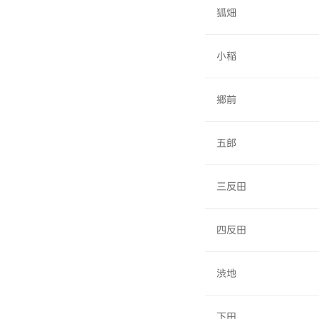
狐畑
小稲
郷前
五郎
三反田
四反田
渋地
下田