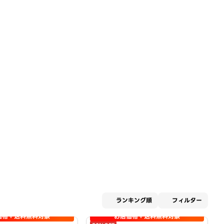
適用な
ランキング順
フィルター
価格＋送料無料対象
お店価格＋送料無料対象