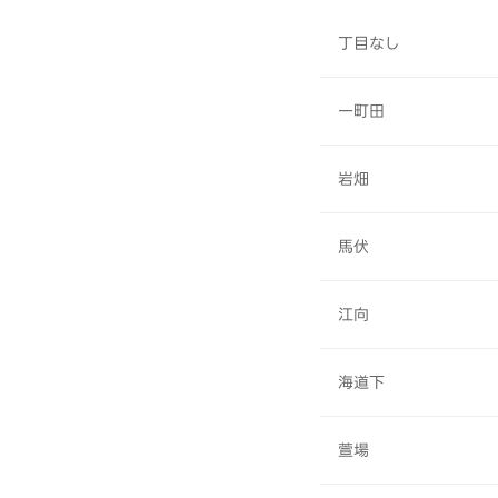
丁目なし
一町田
岩畑
馬伏
江向
海道下
萱場