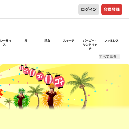
ログイン
会員登録
カレーライ
丼
洋食
スイーツ
バーガー・
ファミレス
ス
サンドイッ
チ
すべて見る