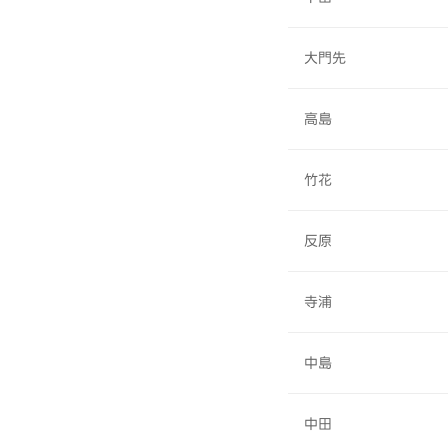
大門先
高島
竹花
反原
寺浦
中島
中田