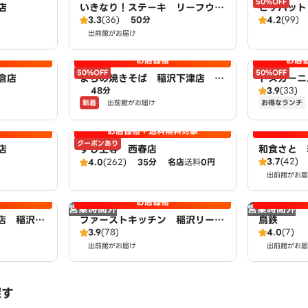
50%OFF
店
いきなり！ステーキ リーフウォ
ピザハット
3.3
(36)
50分
4.2
(99)
ーク稲沢店
zzaHut
出前館がお届け
お店価格
お店
50%OFF
50%OFF
倉店
まちの焼きそば 稲沢下津店 p
トスカーニ
48分
3.9
(33)
owered by LAWSON
ット北名古
新着
お得なランチ
出前館がお届け
お店価格＋送料無料対象
クーポンあり
店
すし上等 西春店
和食さと 
3.7
(42)
4.0
(262)
35分
名店
送料
0円
出前館がお届
お店価格
営業時間外
営業時間外
店 稲沢下
ファーストキッチン 稲沢リーフ
鳥鉄
3.9
(78)
4.0
(7)
 LAWSON
ウォーク店
出前館がお届け
出前館がお届
探す