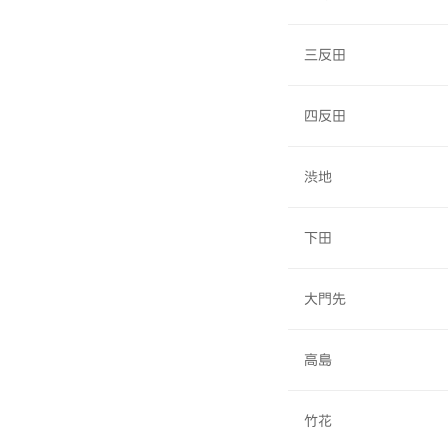
三反田
四反田
渋地
下田
大門先
高島
竹花