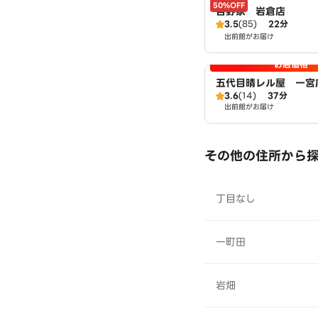
50%OFF
吉野家 岩倉店
3.5
(85)
22分
出前館がお届け
お店価格
五代目晴レル屋 一宮
3.6
(14)
37分
出前館がお届け
その他の住所から
丁目なし
一町田
岩畑