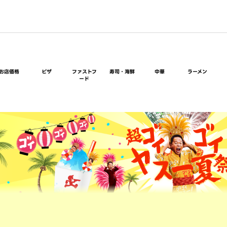
お店価格
ピザ
ファストフ
寿司・海鮮
中華
ラーメン
ード