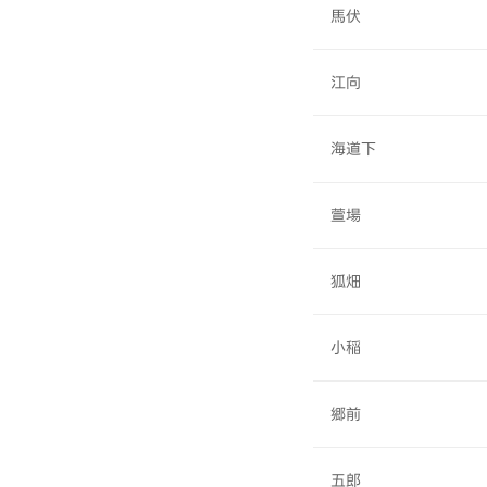
馬伏
江向
海道下
萱場
狐畑
小稲
郷前
五郎