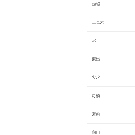
西沼
二本木
沼
東出
火吹
舟橋
宮前
向山