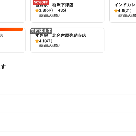
50%OFF
吉野家 稲沢下津店
インドカレ
3.8
(69)
43分
4.8
(21)
出前館がお届け
出前館がお届
受付休止中
店
すき家 北名古屋弥勒寺店
4.1
(47)
出前館がお届け
探す