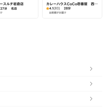
ースルチ岩倉店
カレーハウスCoCo壱番屋 西春
4.1
(83)
28分
27分
名店
店（SD）
け
出前館がお届け