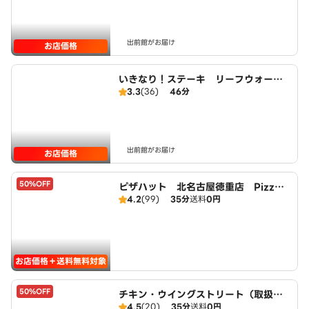
出前館がお届け
お店価格
いきなり！ステーキ リーフウォーク
3.3
(36)
46分
稲沢店
出前館がお届け
お店価格
50%OFF
ピザハット 北名古屋徳重店 PizzaH
4.2
(99)
35分
送料
0円
ut
お店価格＋送料無料対象
50%OFF
チキン・ウイングストリート（取扱：
4.5
(20)
35分
送料
0円
ピザハット北名古屋徳重店）