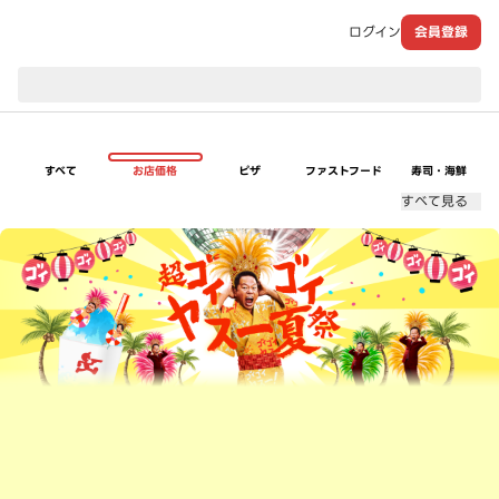
ログイン
会員登録
現在のお届け先：
すべて
お店価格
ピザ
ファストフード
寿司・海鮮
すべて見る
超ゴイゴイヤスー夏祭