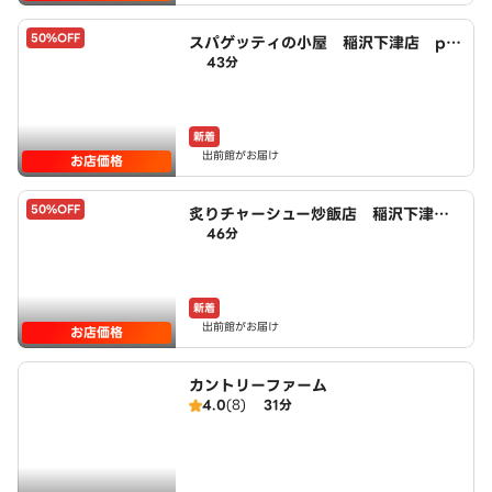
50%OFF
スパゲッティの小屋 稲沢下津店 po
43分
wered by LAWSON
新着
出前館がお届け
お店価格
50%OFF
炙りチャーシュー炒飯店 稲沢下津
46分
店 powered by LAWSON
新着
出前館がお届け
お店価格
カントリーファーム
4.0
(8)
31分