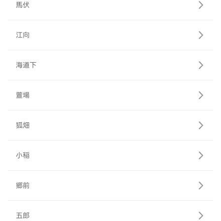
馬伏
江向
海道下
萱場
狐畑
小稲
郷前
五郎