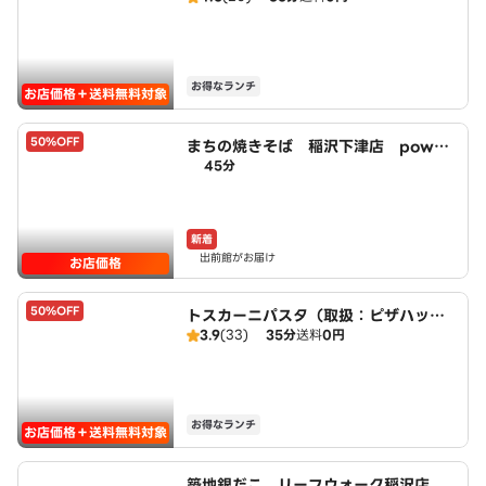
お得なランチ
お店価格＋送料無料対象
50%OFF
まちの焼きそば 稲沢下津店 power
45分
ed by LAWSON
新着
出前館がお届け
お店価格
50%OFF
トスカーニパスタ（取扱：ピザハット
3.9
(33)
35分
送料
0円
北名古屋徳重店）
お得なランチ
お店価格＋送料無料対象
築地銀だこ リーフウォーク稲沢店