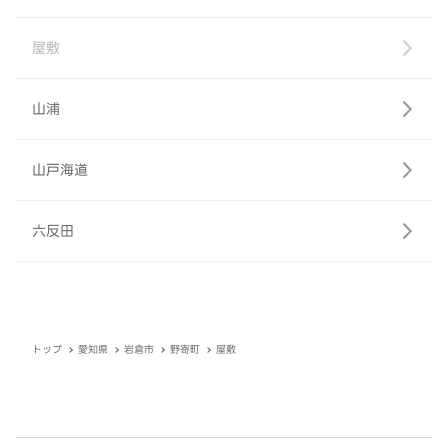
屋敷
山浦
山戸海道
六反田
トップ
愛知県
岩倉市
野寄町
屋敷