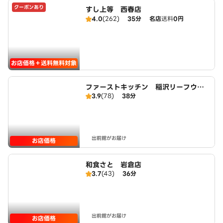
クーポンあり
すし上等 西春店
4.0
(262)
35分
名店
送料
0円
お店価格＋送料無料対象
ファーストキッチン 稲沢リーフウォ
3.9
(78)
38分
ーク店
出前館がお届け
お店価格
和食さと 岩倉店
3.7
(43)
36分
出前館がお届け
お店価格