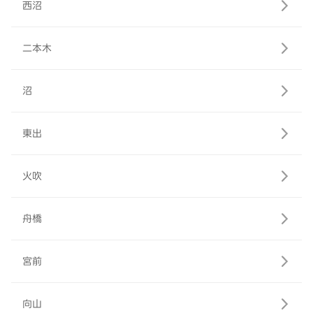
西沼
二本木
沼
東出
火吹
舟橋
宮前
向山