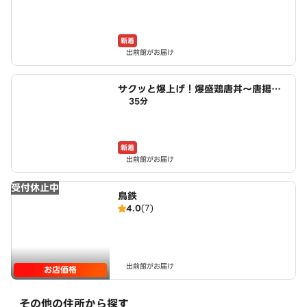
新着
出前館がお届け
サクッと爆上げ！爆盛鶏唐丼～唐揚げ
35分
商店鳥一ミート 小木西店
新着
出前館がお届け
受付休止中
鳥鉄
4.0
(7)
出前館がお届け
お店価格
その他の住所から探す