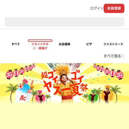
ログイン
会員登録
現在のお届け先：
すべて
フライドチキ
お店価格
ピザ
ファストフード
ン・唐揚げ
すべて見る
超ゴイゴイヤスー夏祭