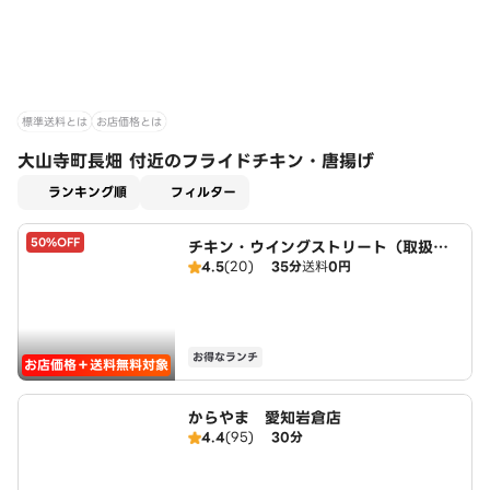
標準送料とは
お店価格とは
大山寺町長畑 付近のフライドチキン・唐揚げ
適用なし
ランキング順
フィルター
50%OFF
チキン・ウイングストリート（取扱：
4.5
(20)
35分
送料
0円
ピザハット北名古屋徳重店）
お得なランチ
お店価格＋送料無料対象
からやま 愛知岩倉店
4.4
(95)
30分