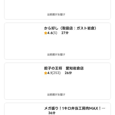
出前館がお届け
から好し（取扱店：ガスト岩倉）
4.6
(5)
27分
出前館がお届け
餃子の王将 愛知岩倉店
4.1
(253)
26分
出前館がお届け
メガ盛り！1キロ弁当工房肉MAX！大
36分
盛りからあげお弁当 小木西店