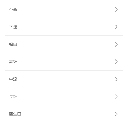
小森
下流
吸田
高畑
中流
長畑
西生田