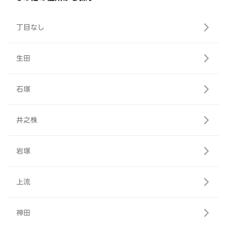
丁目なし
生田
石塚
井之株
岩塚
上流
神田