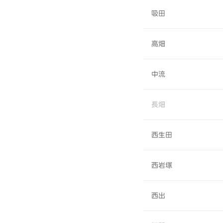
吸田
高畑
中流
長畑
西生田
西岩塚
西出