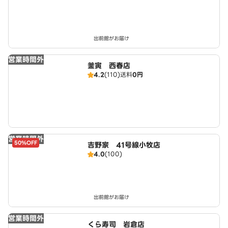
出前館がお届け
営業時間外
釜寅 西春店
4.2
(110)
送料
0円
営業時間外
50%OFF
吉野家 41号線小牧店
4.0
(100)
出前館がお届け
営業時間外
くら寿司 岩倉店