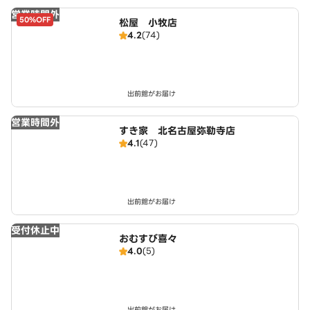
営業時間外
50%OFF
松屋 小牧店
4.2
(74)
出前館がお届け
営業時間外
すき家 北名古屋弥勒寺店
4.1
(47)
出前館がお届け
受付休止中
おむすび喜々
4.0
(5)
出前館がお届け