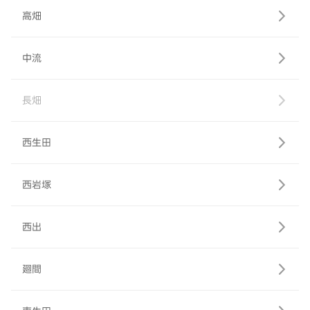
高畑
中流
長畑
西生田
西岩塚
西出
廻間