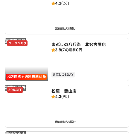
4.2
(26)
出前館がお届け
営業時間外
クーポンあり
まぶしの八兵衛 北名古屋店
3.8
(74)
送料
0円
まぶしの8DAY
お店価格＋送料無料対象
営業時間外
50%OFF
松屋 豊山店
4.3
(95)
出前館がお届け