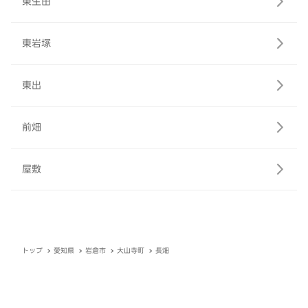
東生田
東岩塚
東出
前畑
屋敷
トップ
愛知県
岩倉市
大山寺町
長畑