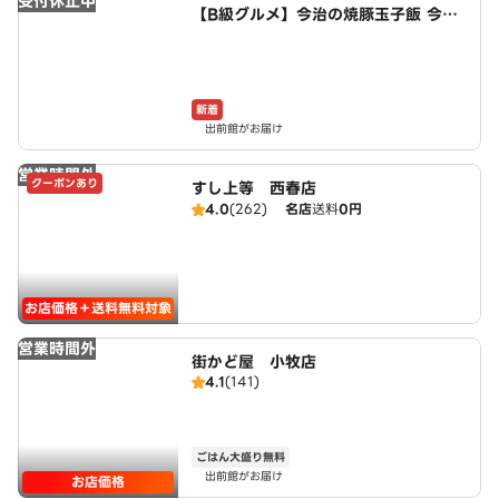
受付休止中
【B級グルメ】今治の焼豚玉子飯 今治
食堂 小牧店
新着
出前館がお届け
営業時間外
クーポンあり
すし上等 西春店
4.0
(262)
名店
送料
0円
お店価格＋送料無料対象
営業時間外
街かど屋 小牧店
4.1
(141)
ごはん大盛り無料
出前館がお届け
お店価格