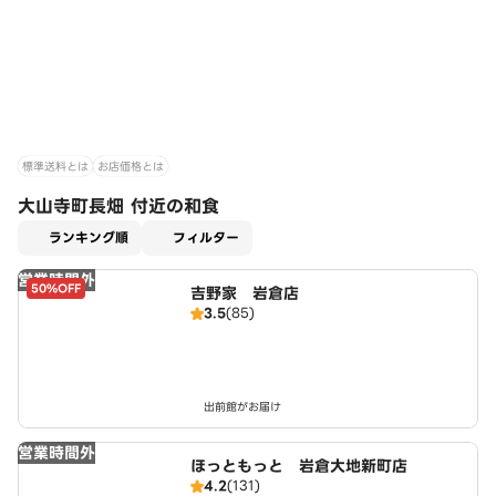
標準送料とは
お店価格とは
大山寺町長畑 付近の和食
適用なし
ランキング順
フィルター
営業時間外
50%OFF
吉野家 岩倉店
3.5
(85)
出前館がお届け
営業時間外
ほっともっと 岩倉大地新町店
4.2
(131)