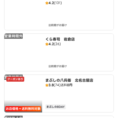
4.2
(131)
出前館がお届け
営業時間外
くら寿司 岩倉店
4.2
(26)
出前館がお届け
営業時間外
クーポンあり
まぶしの八兵衛 北名古屋店
3.8
(74)
送料
0円
まぶしの8DAY
お店価格＋送料無料対象