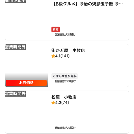
受付休止中
【B級グルメ】今治の焼豚玉子飯 今治
食堂 小牧店
新着
出前館がお届け
営業時間外
街かど屋 小牧店
4.1
(141)
ごはん大盛り無料
出前館がお届け
お店価格
営業時間外
松屋 小牧店
4.2
(74)
出前館がお届け