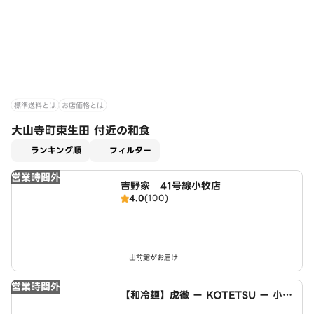
標準送料とは
お店価格とは
大山寺町東生田 付近の和食
適用なし
ランキング順
フィルター
営業時間外
吉野家 41号線小牧店
4.0
(100)
出前館がお届け
営業時間外
【和冷麺】虎徹 ー KOTETSU ー 小牧
店