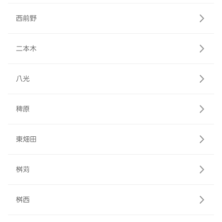
西前野
二本木
八光
稗原
東畑田
桝苅
桝西