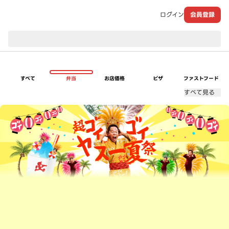
ログイン
会員登録
現在のお届け先：
すべて
弁当
お店価格
ピザ
ファストフード
すべて見る
超ゴイゴイヤスー夏祭