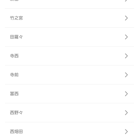
竹之宮
田羅々
寺西
寺前
冨西
西野々
西畑田