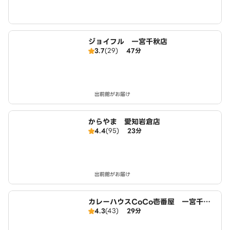
ジョイフル 一宮千秋店
3.7
(29)
47分
出前館がお届け
からやま 愛知岩倉店
4.4
(95)
23分
出前館がお届け
カレーハウスCoCo壱番屋 一宮千秋
4.3
(43)
29分
店（SD）