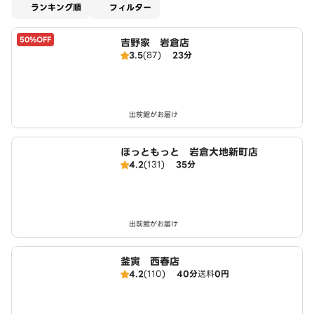
適用なし
ランキング順
フィルター
50%OFF
吉野家 岩倉店
3.5
(87)
23分
出前館がお届け
ほっともっと 岩倉大地新町店
4.2
(131)
35分
出前館がお届け
釜寅 西春店
4.2
(110)
40分
送料
0円