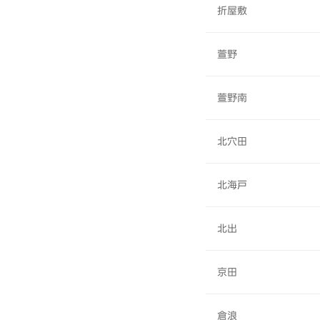
折屋敷
萱野
萱野南
北穴田
北海戸
北出
京田
倉浪