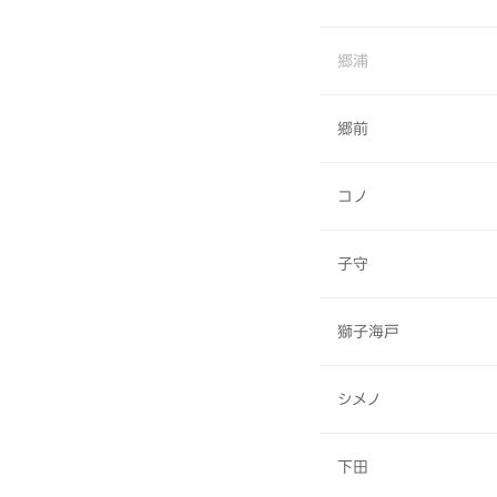
郷浦
郷前
コノ
子守
獅子海戸
シメノ
下田