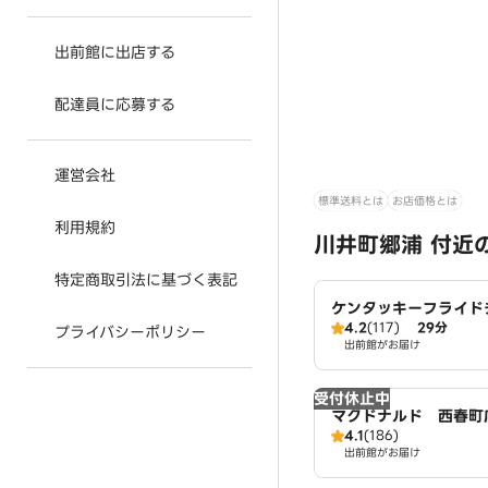
出前館に出店する
配達員に応募する
運営会社
標準送料とは
お店価格とは
利用規約
川井町郷浦 付近
特定商取引法に基づく表記
ケンタッキーフライド
4.2
(117)
29分
倉店
プライバシーポリシー
出前館がお届け
受付休止中
マクドナルド 西春町
4.1
(186)
出前館がお届け