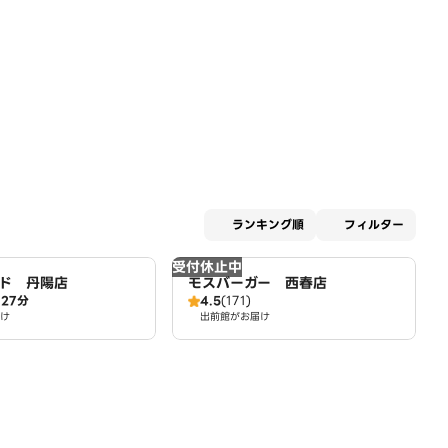
適用な
ランキング順
フィルター
受付休止中
ド 丹陽店
モスバーガー 西春店
27分
4.5
(171)
け
出前館がお届け