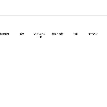
お店価格
ピザ
ファストフ
寿司・海鮮
中華
ラーメン
ード