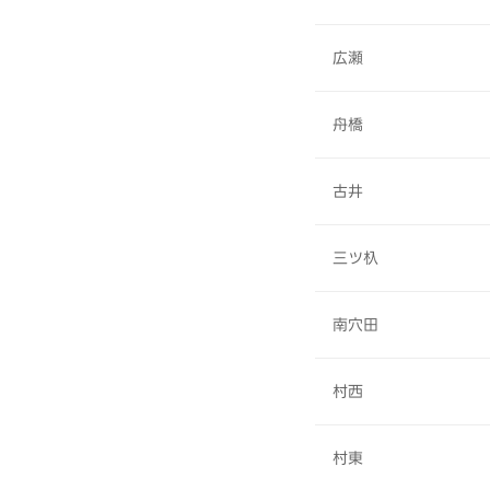
広瀬
舟橋
古井
三ツ杁
南穴田
村西
村東