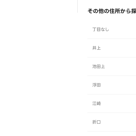
その他の住所から
丁目なし
井上
池田上
浮田
江崎
折口