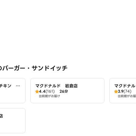
のバーガー・サンドイッチ
チキン 岩
マクドナルド 岩倉店
マクドナル
4.4
(161)
26分
3.9
(74)
出前館がお届け
出前館がお届
店