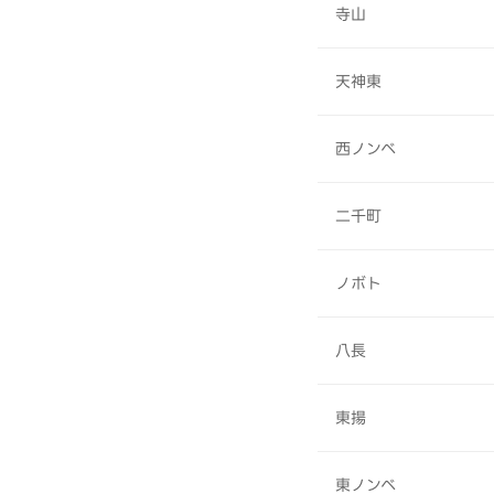
寺山
天神東
西ノンベ
二千町
ノボト
八長
東揚
東ノンベ