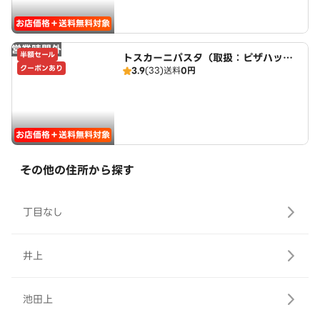
お店価格＋送料無料対象
営業時間外
半額セール
トスカーニパスタ（取扱：ピザハット
クーポンあり
3.9
(33)
送料
0円
北名古屋徳重店）
お店価格＋送料無料対象
その他の住所から探す
丁目なし
井上
池田上