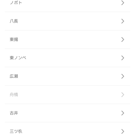
ノボト
八長
東揚
東ノンベ
広瀬
舟橋
古井
三ツ杁