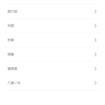
南穴田
村西
村東
明善
薬師堂
八瀬ノ木