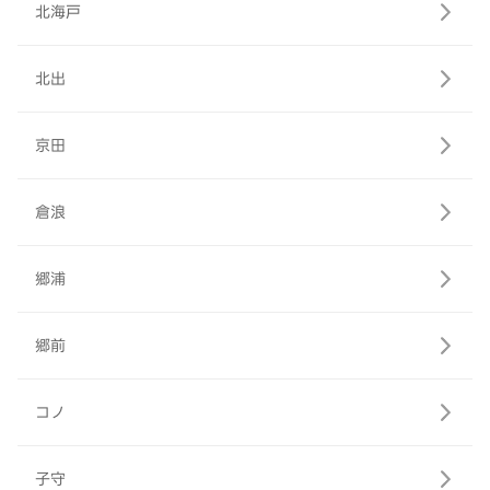
北海戸
北出
京田
倉浪
郷浦
郷前
コノ
子守