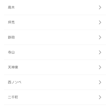
高木
坪禿
鉄砲
寺山
天神東
西ノンベ
二千町