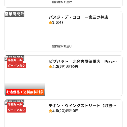
出前館がお届け
営業時間外
パスタ・デ・ココ 一宮三ツ井店
3.5
(4)
出前館がお届け
営業時間外
半額セール
ピザハット 北名古屋徳重店 PizzaH
クーポンあり
4.2
(99)
送料
0円
ut
お店価格＋送料無料対象
営業時間外
半額セール
チキン・ウイングストリート（取扱：
クーポンあり
4.5
(20)
送料
0円
ピザハット北名古屋徳重店）