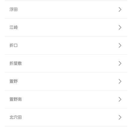
浮田
江崎
折口
折屋敷
萱野
萱野南
北穴田