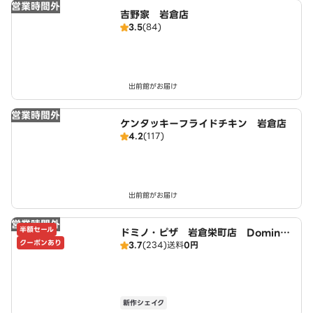
営業時間外
吉野家 岩倉店
3.5
(84)
出前館がお届け
営業時間外
ケンタッキーフライドチキン 岩倉店
4.2
(117)
出前館がお届け
営業時間外
半額セール
ドミノ・ピザ 岩倉栄町店 Domin
クーポンあり
3.7
(234)
送料
0円
o's
新作シェイク