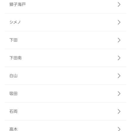
獅子海戸
シメノ
下田
下田南
白山
吸田
石両
高木