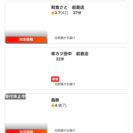
和食さと 岩倉店
3.7
(42)
37分
出前館がお届け
お店価格
串カツ田中 岩倉店
32分
新着
出前館がお届け
受付休止中
鳥鉄
4.0
(7)
出前館がお届け
お店価格