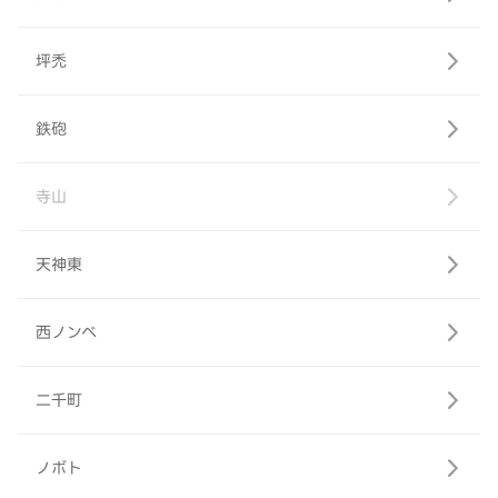
坪禿
鉄砲
寺山
天神東
西ノンベ
二千町
ノボト