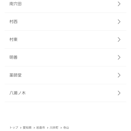
南穴田
村西
村東
明善
薬師堂
八瀬ノ木
トップ
愛知県
岩倉市
川井町
寺山