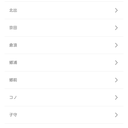
北出
京田
倉浪
郷浦
郷前
コノ
子守