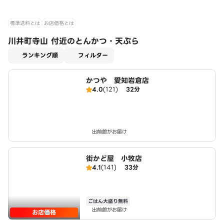
標準送料とは
お店価格とは
川井町寺山 付近のとんかつ・天ぷら
適用なし
ランキング順
フィルター
かつや 愛知岩倉店
4.0
(121)
32分
出前館がお届け
街かど屋 小牧店
4.1
(141)
33分
ごはん大盛り無料
出前館がお届け
お店価格