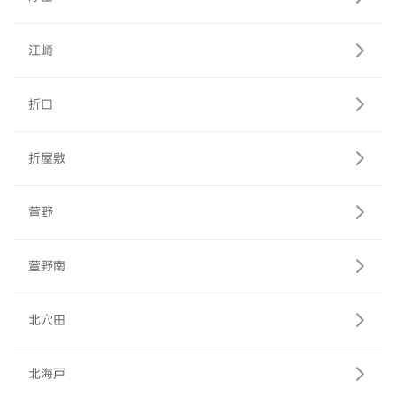
江崎
折口
折屋敷
萱野
萱野南
北穴田
北海戸