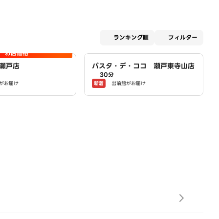
適用な
ランキング順
フィルター
お店価格
瀬戸店
パスタ・デ・ココ 瀬戸東寺山店
30分
新着
がお届け
出前館がお届け