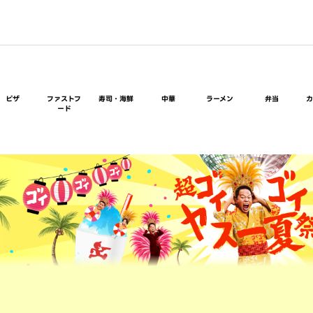
ピザ
ファストフ
寿司・海鮮
中華
ラーメン
弁当
ード