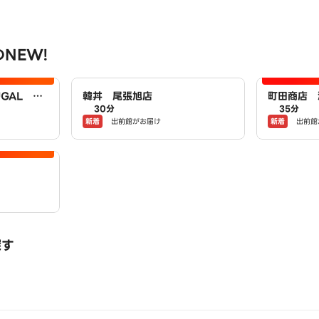
NEW!
GAL ジ
韓丼 尾張旭店
町田商店 
30分
35分
新着
新着
出前館がお届け
出前館
探す