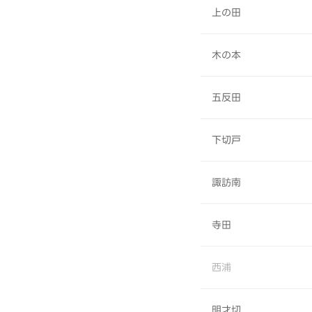
上の田
木の本
五反田
下切戸
諏訪南
寺田
西浦
明才切