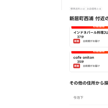
標準送料とは
お店価格とは
新居町西浦 付近の
お店価格
インドネパール料理JU
37分
ュガル
新着
出前館がお届け
お店価格
cafe oniton
35分
新着
出前館がお届け
その他の住所から
今池下