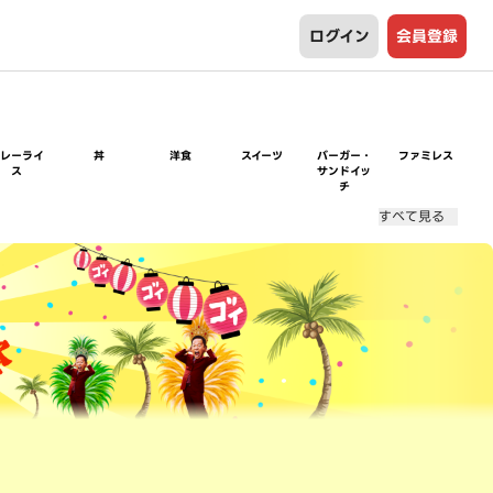
ログイン
会員登録
カレーライ
丼
洋食
スイーツ
バーガー・
ファミレス
ス
サンドイッ
チ
すべて見る