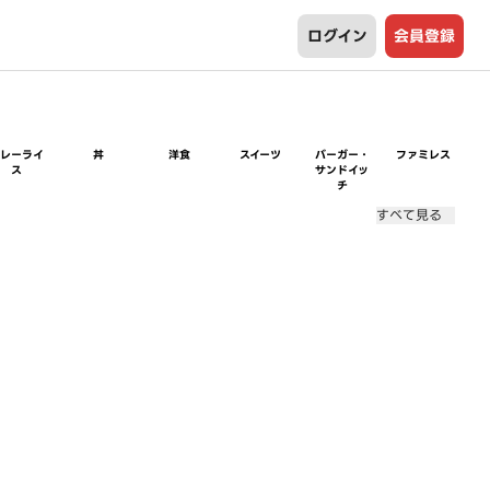
ログイン
会員登録
カレーライ
丼
洋食
スイーツ
バーガー・
ファミレス
ス
サンドイッ
チ
すべて見る