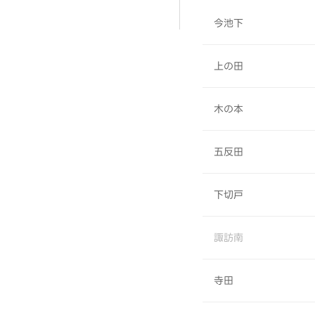
今池下
上の田
木の本
五反田
下切戸
諏訪南
寺田