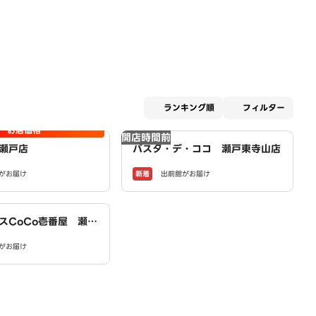
適用な
ランキング順
フィルター
お店価格
開店時間前
瀬戸店
パスタ・デ・ココ 瀬戸東寺山店
新着
がお届け
出前館がお届け
スCoCo壱番屋 瀬戸
D）
がお届け