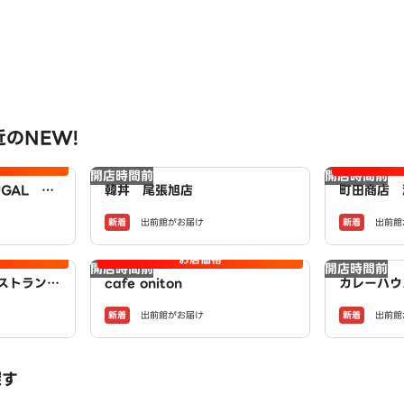
のNEW!
開店時間前
開店時間前
GAL ジ
韓丼 尾張旭店
町田商店 
新着
新着
出前館がお届け
出前館
お店価格
開店時間前
開店時間前
レストラン
cafe oniton
カレーハウ
神川店（S
新着
新着
出前館がお届け
出前館
探す