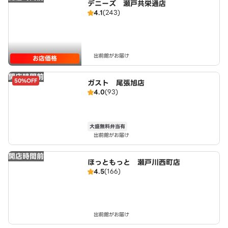
デニーズ 瀬戸共栄通店
4.1
(243)
出前館がお届け
お店価格
開店時間前
50%OFF
ガスト 尾張旭店
4.0
(93)
大盛無料弁当有
出前館がお届け
開店時間前
ほっともっと 瀬戸川西町店
4.5
(166)
出前館がお届け