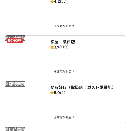
4.2
(37)
出前館がお届け
開店時間前
50%OFF
松屋 瀬戸店
3.9
(110)
出前館がお届け
開店時間前
から好し（取扱店：ガスト尾張旭）
5.0
(6)
出前館がお届け
開店時間前