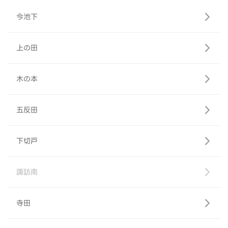
今池下
上の田
木の本
五反田
下切戸
諏訪南
寺田