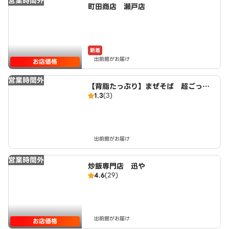
営業時間外
町田商店 瀬戸店
新着
出前館がお届け
お店価格
営業時間外
【背脂たっぷり】まぜそば 超ごって
1.3
(3)
り麺 ごっつ 井田町3丁目店
出前館がお届け
営業時間外
炒飯専門店 迅や
4.6
(29)
出前館がお届け
お店価格