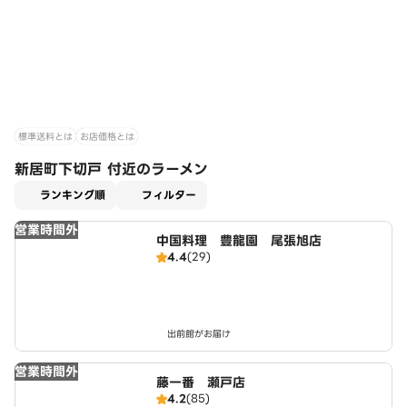
標準送料とは
お店価格とは
新居町下切戸 付近のラーメン
適用なし
ランキング順
フィルター
営業時間外
中国料理 豊龍園 尾張旭店
4.4
(29)
出前館がお届け
営業時間外
藤一番 瀬戸店
4.2
(85)