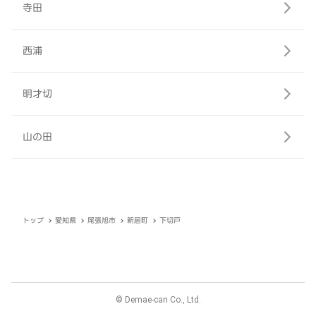
寺田
西浦
明才切
山の田
トップ
愛知県
尾張旭市
新居町
下切戸
© Demae-can Co., Ltd.