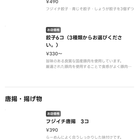
¥490
フジイチ餃子・青じそ餃子・しょうが餃子を3個ずつ
お店価格
餃子6コ（3種類からお選びくださ
い。）
¥330〜
旨味のある良質な国産豚肉を使用しています。
厳選された豚肉を使用することで食感がよく豚肉本
来のジューシーな旨味を味わえます。
青じそ餃子としょうが餃子はにんにく不使用です。
※画像はフジイチ餃子です。
唐揚・揚げ物
お店価格
フジイチ唐揚 3コ
¥390
らーめんによく合うしっかりした味付けです。