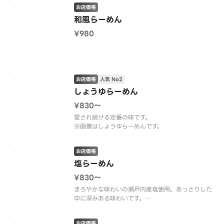
※画像は濃厚醤油とんこつらーめんです。
お店価格
和風らーめん
¥980
お店価格
人気 No2
しょうゆらーめん
¥830〜
愛され続ける定番の味です。
※画像はしょうゆらーめんです。
お店価格
塩らーめん
¥830〜
まろやかな味わいの瀬戸内産塩使用。あっさりした
中に深みある味わいです。
※画像は塩らーめんです。
お店価格