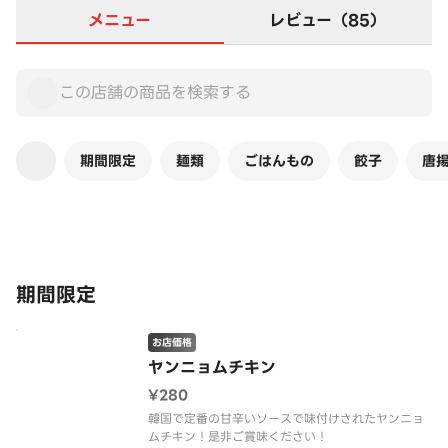
メニュー
レビュー（85）
期間限定
麺類
ごはんもの
餃子
唐
この店舗は全商品お店価格です
期間限定
お店価格
ヤンニョムチキン
¥280
韓国で定番の甘辛いソースで味付けされたヤンニョ
ムチキン！是非ご賞味ください！