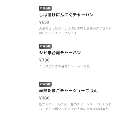
お店価格
しば漬けにんにくチャーハン
¥650
大葉でさっぱり・しば漬けの味と食感がアクセント
のにんにくチャーハンです
お店価格
シビ辛台湾チャーハン
¥730
シビれる辛さの台湾チャーハンです。
お店価格
半熟たまごチャーシューごはん
¥380
細かくカットした藤一番のチャーシューにしょうゆ
らーめんの麺タレを掛けた人気のまかない飯半熟た
まごを加えた最強の一品