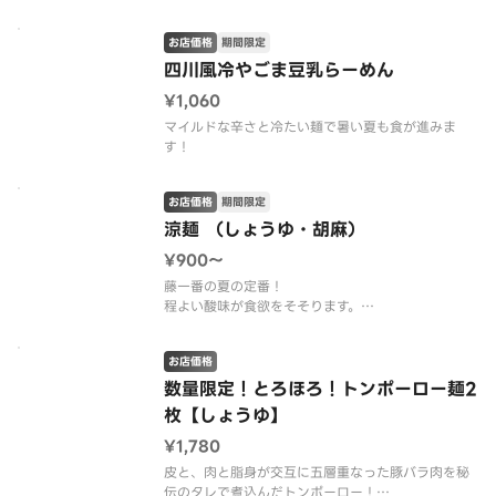
お店価格
期間限定
四川風冷やごま豆乳らーめん
¥1,060
マイルドな辛さと冷たい麺で暑い夏も食が進みま
す！
お店価格
期間限定
涼麺 （しょうゆ・胡麻）
¥900〜
藤一番の夏の定番！
程よい酸味が食欲をそそります。
※画像は醤油だれです。
お店価格
数量限定！とろほろ！トンポーロー麺2
枚【しょうゆ】
¥1,780
皮と、肉と脂身が交互に五層重なった豚バラ肉を秘
伝のタレで煮込んだトンポーロー！