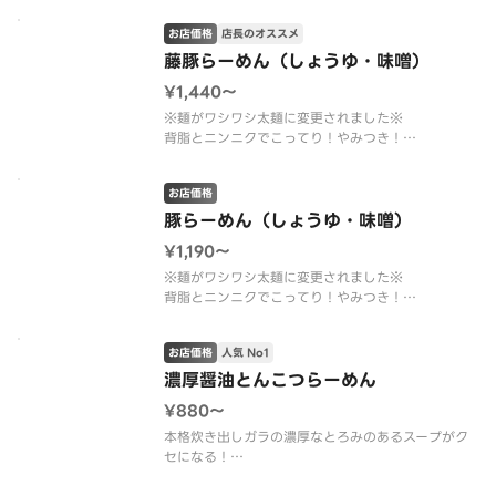
比）
お店価格
店長のオススメ
藤豚台湾の弟分です。
藤豚らーめん（しょうゆ・味噌）
¥1,440〜
※麺がワシワシ太麺に変更されました※
背脂とニンニクでこってり！やみつき！
チャーシュー4枚、もやし4倍（しょうゆらーめん対
比）
お店価格
※画像はしょうゆ味です。
豚らーめん（しょうゆ・味噌）
¥1,190〜
※麺がワシワシ太麺に変更されました※
背脂とニンニクでこってり！やみつき！
藤豚らーめんの弟分です。
チャーシュー2枚・もやし3倍（しょうゆらーめん対
お店価格
人気 No1
比）
※画像はしょうゆ味です。
濃厚醤油とんこつらーめん
¥880〜
本格炊き出しガラの濃厚なとろみのあるスープがク
セになる！
※辛味唐辛子入りです。