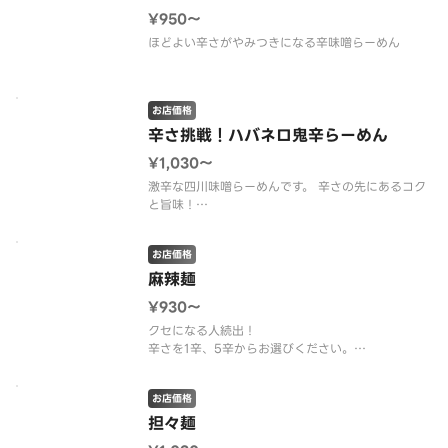
¥950〜
お店価格
辛さ挑戦！ハバネロ鬼辛らーめん
¥1,030〜
激辛な四川味噌らーめんです。 辛さの先にあるコク
と旨味！
※辛さがお選びいただけます。
※10辛は危険な辛さですので、初めての方は5辛か
お店価格
らお試しください。
麻辣麺
¥930〜
クセになる人続出！
辛さを1辛、5辛からお選びください。
※画像は5辛です。
お店価格
担々麺