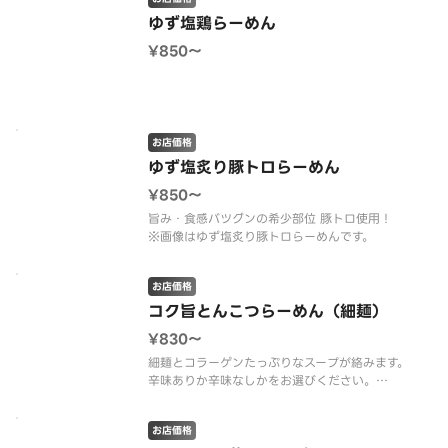
ゆず塩鶏らーめん
¥850〜
お店価格
ゆず塩炙り豚トロらーめん
¥850〜
旨み・食感バツグンの希少部位 豚トロ使用！
※画像はゆず塩炙り豚トロらーめんです。
お店価格
コク旨とんこつらーめん（細麺）
¥830〜
細麺とコラーゲンたっぷりなスープが絡みます。
辛味ありか辛味なしかをお選びください。
※画像はコク旨とんこつらーめんの辛味ありです。
お店価格