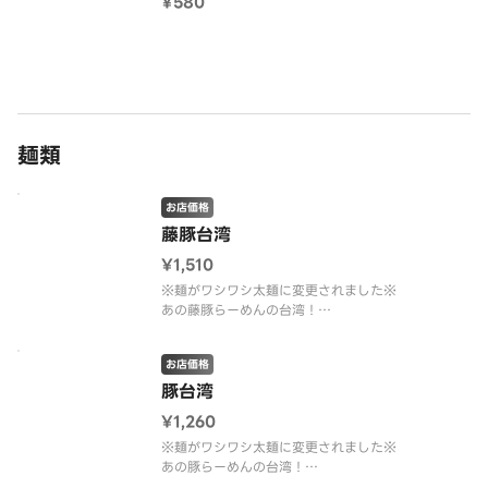
¥580
麺類
お店価格
藤豚台湾
¥1,510
※麺がワシワシ太麺に変更されました※
あの藤豚らーめんの台湾！
チャーシュー3枚・もやし4倍（しょうゆらーめん対
比）
お店価格
大満足な1杯です。
豚台湾
¥1,260
※麺がワシワシ太麺に変更されました※
あの豚らーめんの台湾！
チャーシュー1枚・もやし3倍（しょうゆらーめん対