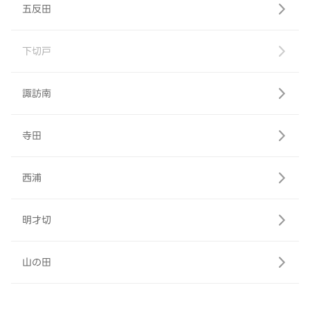
五反田
下切戸
諏訪南
寺田
西浦
明才切
山の田