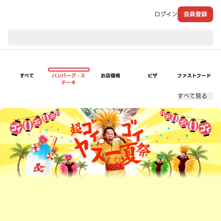
ログイン
会員登録
現在のお届け先：
すべて
ハンバーグ・ス
お店価格
ピザ
ファストフード
テーキ
すべて見る
超ゴイゴイヤスー夏祭