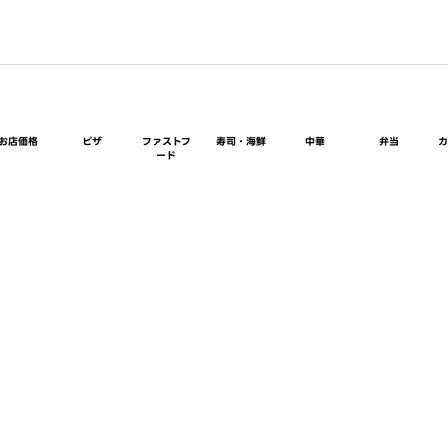
お店価格
ピザ
ファストフ
寿司・海鮮
中華
弁当
ード