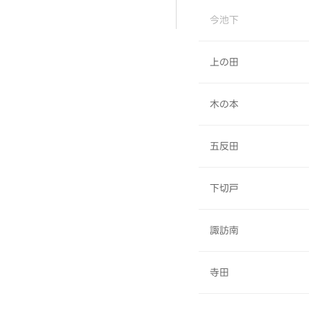
今池下
上の田
木の本
五反田
下切戸
諏訪南
寺田