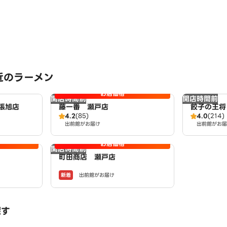
近のラーメン
お店価格
開店時間前
開店時間前
張旭店
藤一番 瀬戸店
餃子の王将
4.2
(85)
4.0
(214)
出前館がお届け
出前館がお届
お店価格
開店時間前
町田商店 瀬戸店
新着
出前館がお届け
探す