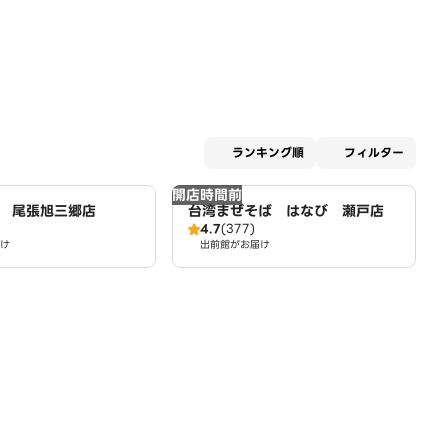
適用な
ランキング順
フィルター
開店時間前
 尾張旭三郷店
台湾まぜそば はなび 瀬戸店
4.7
(377)
け
出前館がお届け