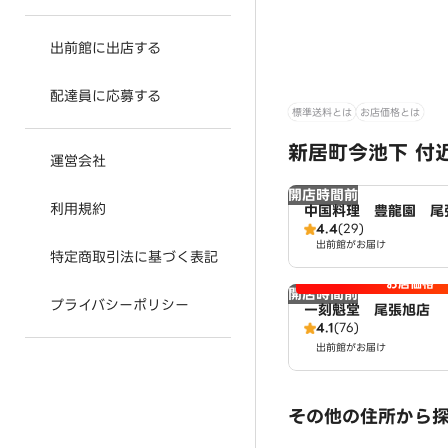
出前館に出店する
配達員に応募する
標準送料とは
お店価格とは
新居町今池下 付
運営会社
開店時間前
利用規約
中国料理 豊龍園 尾
4.4
(29)
出前館がお届け
特定商取引法に基づく表記
お店価格
開店時間前
プライバシーポリシー
一刻魁堂 尾張旭店
4.1
(76)
出前館がお届け
その他の住所から