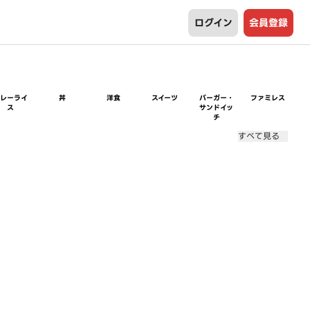
ログイン
会員登録
カレーライ
丼
洋食
スイーツ
バーガー・
ファミレス
ス
サンドイッ
チ
すべて見る