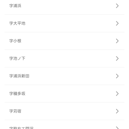
字浦浜
字大平地
字小根
字池ノ下
字浦浜新田
字穢多坂
字苅宿
字勘右エ門沢