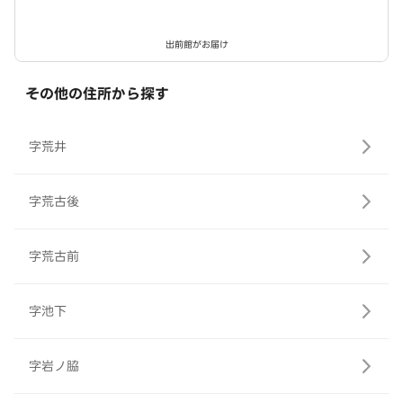
出前館がお届け
その他の住所から探す
字荒井
字荒古後
字荒古前
字池下
字岩ノ脇