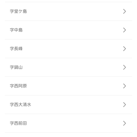
字堂ケ島
字中島
字長峰
字鍋山
字西阿原
字西大清水
字西前田