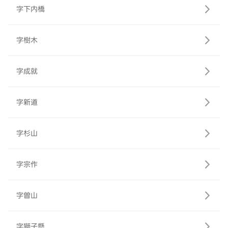
字下内橋
字樹木
字成就
字新道
字杉山
字宗作
字曽山
字獅子懸