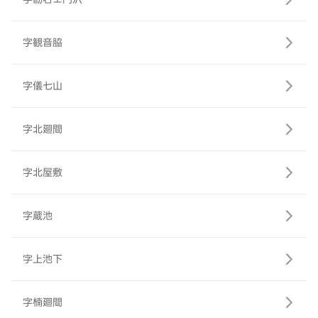
字観音脇
字儀七山
字北廻間
字北屋敷
字蔵池
字上池下
字楠廻間