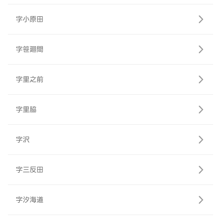
字小原田
字笹廻間
字里之前
字里脇
字沢
字三反田
字汐海道