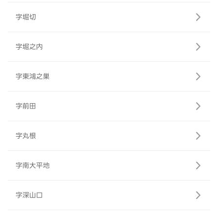
字堀切
字堀之内
字東鴻之巣
字前田
字丸根
字南大平地
字深山口