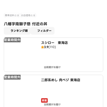
標準送料とは
お店価格とは
八幡字南獅子懸 付近の丼
適用なし
ランキング順
フィルター
営業時間外
スシロー 東海店
3.9
(110)
出前館がお届け
営業時間外
二郎系めし 肉ベジ 東海店
新着
出前館がお届け