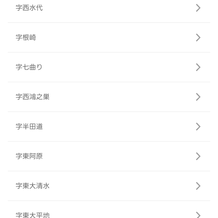
字西水代
字根崎
字七曲り
字西鴻之巣
字半田道
字東阿原
字東大清水
字東大平地