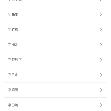
字高根
字竹後
字種池
字茶原下
字月山
字筒岡
字田渕