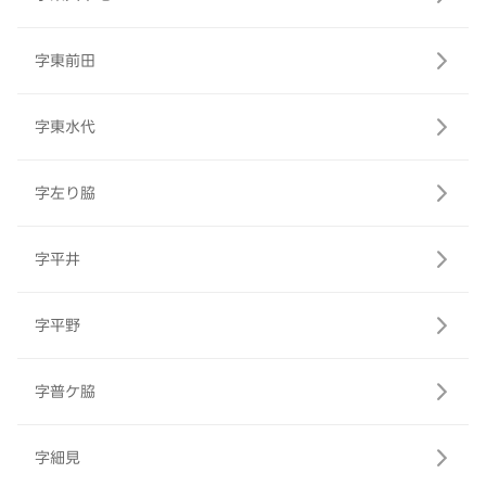
字東前田
字東水代
字左り脇
字平井
字平野
字普ケ脇
字細見