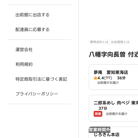
出前館に出店する
配達員に応募する
標準送料とは
お店価格とは
運営会社
八幡字向長曽 付
利用規約
夢庵 愛知東海店
4.4
(99)
36分
特定商取引法に基づく表記
出前館がお届け
プライバシーポリシー
二郎系めし 肉ベジ 東
37分
新着
出前館がお届け
営業時間外
じろきん本店