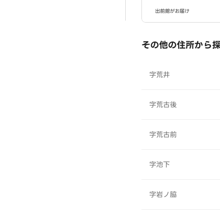
出前館がお届け
その他の住所から
字荒井
字荒古後
字荒古前
字池下
字岩ノ脇