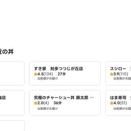
近の丼
すき家 知多つつじが丘店
スシロー 
4.5
(124)
27分
3.9
(110)
出前館がお届け
出前館がお届
海店
究極のチャーシュー丼 豚太郎 東
はま寿司 
2.0
(4)
36分
4.0
(51)
海店
出前館がお届け
出前館がお届