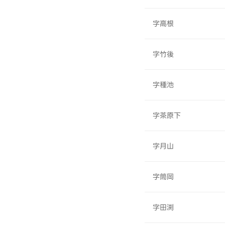
字高根
字竹後
字種池
字茶原下
字月山
字筒岡
字田渕