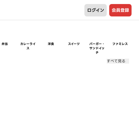
ログイン
会員登録
弁当
カレーライ
洋食
スイーツ
バーガー・
ファミレス
ス
サンドイッ
チ
すべて見る