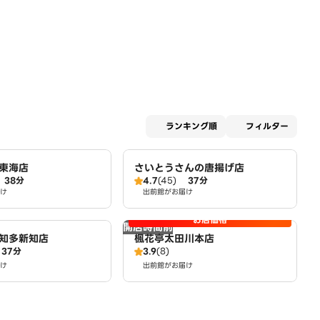
適用な
ランキング順
フィルター
東海店
さいとうさんの唐揚げ店
38分
4.7
(45)
37分
け
出前館がお届け
お店価格
開店時間前
知多新知店
楓花亭太田川本店
37分
3.9
(8)
け
出前館がお届け