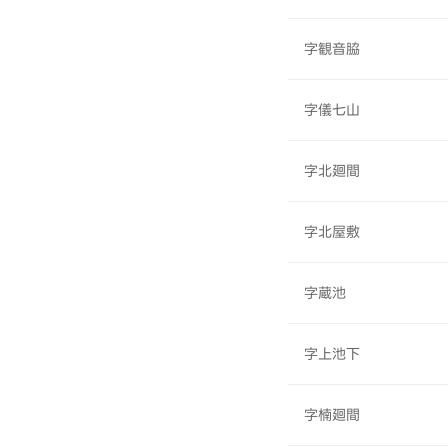
字観音脇
字儀七山
字北廻間
字北屋敷
字蔵池
字上池下
字楠廻間