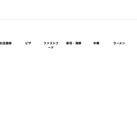
お店価格
ピザ
ファストフ
寿司・海鮮
中華
ラーメン
ード