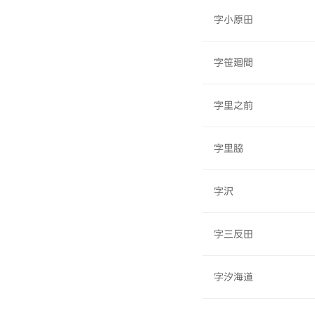
字小原田
字笹廻間
字里之前
字里脇
字沢
字三反田
字汐海道