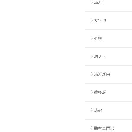
字浦浜
字大平地
字小根
字池ノ下
字浦浜新田
字穢多坂
字苅宿
字勘右エ門沢