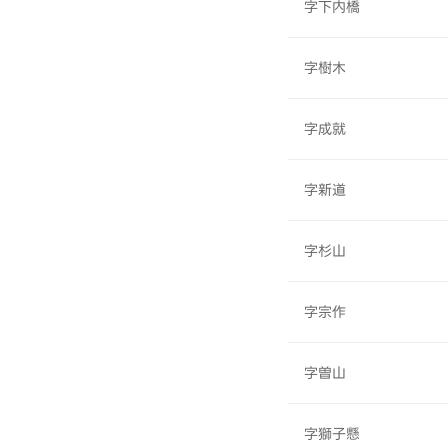
字下内橋
字樹木
字成就
字新道
字杉山
字宗作
字曽山
字獅子懸