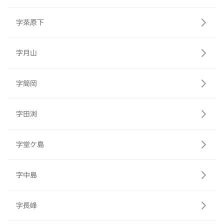
字茶原下
字月山
字筒岡
字田渕
字堂ケ島
字中島
字長峰