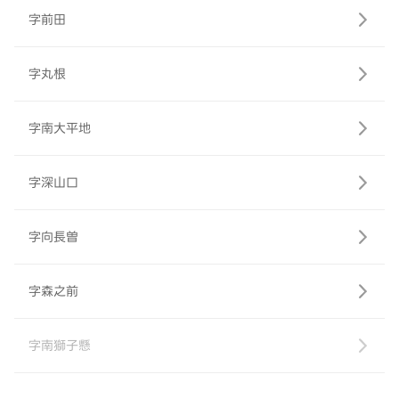
字前田
字丸根
字南大平地
字深山口
字向長曽
字森之前
字南獅子懸