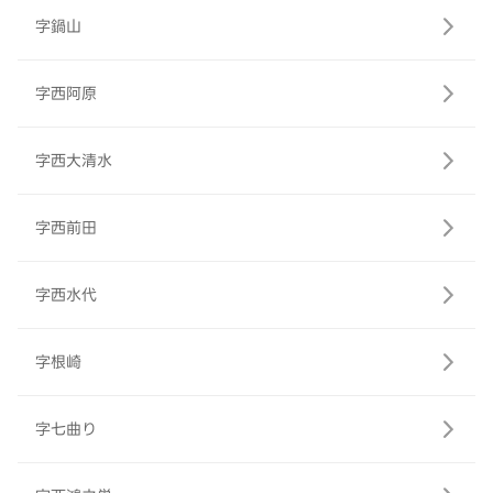
字鍋山
字西阿原
字西大清水
字西前田
字西水代
字根崎
字七曲り