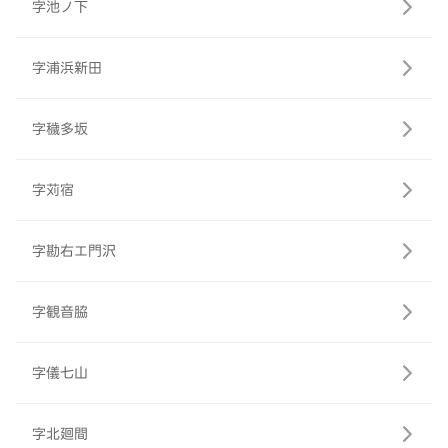
字池ノ下
字浦浜新田
字穢多坂
字苅宿
字勘右エ門沢
字観音脇
字儀七山
字北廻間