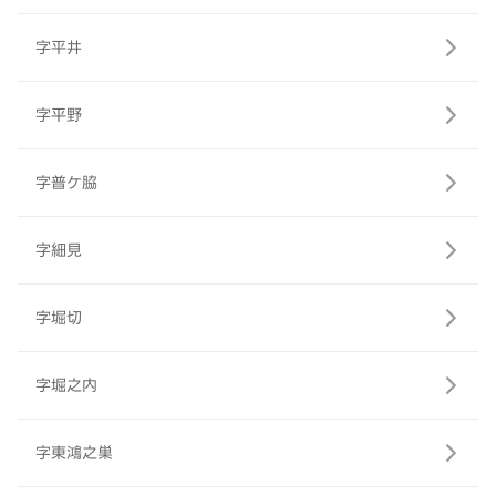
字平井
字平野
字普ケ脇
字細見
字堀切
字堀之内
字東鴻之巣