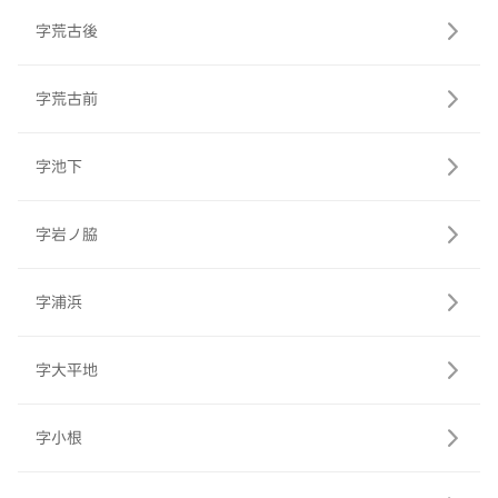
字荒古後
字荒古前
字池下
字岩ノ脇
字浦浜
字大平地
字小根