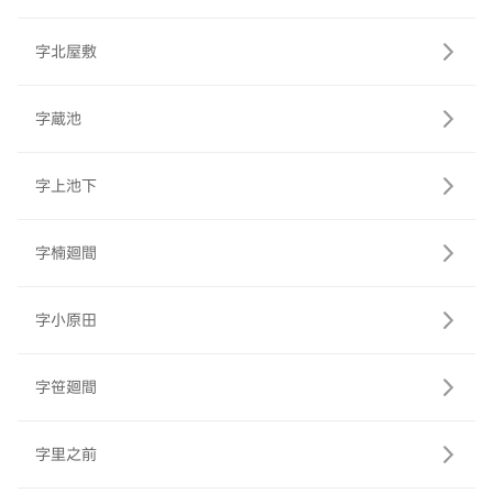
字北屋敷
字蔵池
字上池下
字楠廻間
字小原田
字笹廻間
字里之前