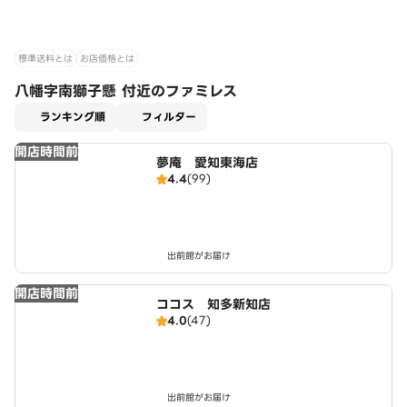
標準送料とは
お店価格とは
八幡字南獅子懸 付近のファミレス
適用なし
ランキング順
フィルター
開店時間前
夢庵 愛知東海店
4.4
(99)
出前館がお届け
開店時間前
ココス 知多新知店
4.0
(47)
出前館がお届け