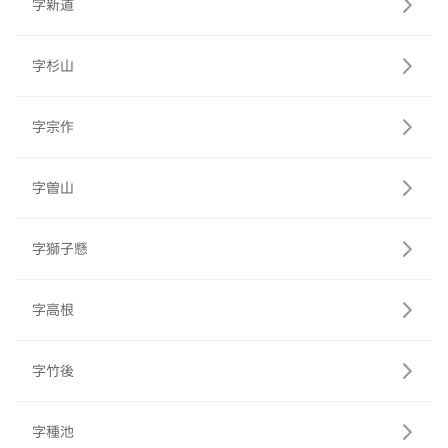
字新道
字杉山
字宗作
字曽山
字獅子懸
字高根
字竹後
字種池