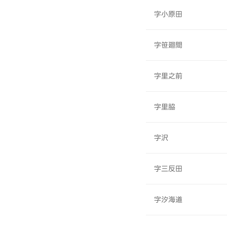
字小原田
字笹廻間
字里之前
字里脇
字沢
字三反田
字汐海道