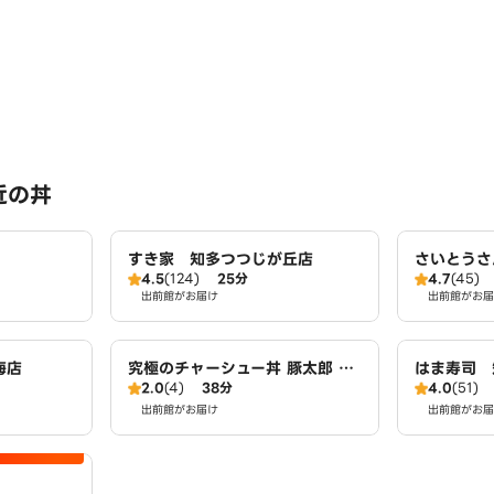
近の丼
すき家 知多つつじが丘店
さいとうさ
4.5
(124)
25分
4.7
(45)
出前館がお届け
出前館がお届
海店
究極のチャーシュー丼 豚太郎 東
はま寿司 
2.0
(4)
38分
4.0
(51)
海店
出前館がお届け
出前館がお届