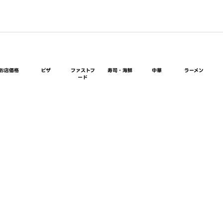
お店価格
ピザ
ファストフ
寿司・海鮮
中華
ラーメン
ード