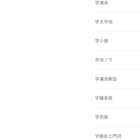
字浦浜
字大平地
字小根
字池ノ下
字浦浜新田
字穢多坂
字苅宿
字勘右エ門沢