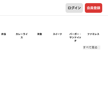
ログイン
会員登録
弁当
カレーライ
洋食
スイーツ
バーガー・
ファミレス
ス
サンドイッ
チ
すべて見る