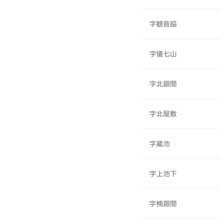
字観音脇
字儀七山
字北廻間
字北屋敷
字蔵池
字上池下
字楠廻間