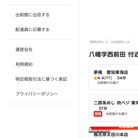
出前館に出店する
配達員に応募する
標準送料とは
お店価格とは
運営会社
八幡字西前田 付
利用規約
夢庵 愛知東海店
4.4
(99)
34分
特定商取引法に基づく表記
出前館がお届け
プライバシーポリシー
二郎系めし 肉ベジ 東
37分
新着
出前館がお届け
お店価格
開店時間前
楓花亭太田川本店