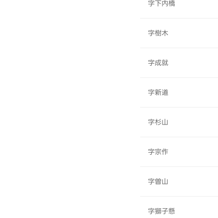
字下内橋
字樹木
字成就
字新道
字杉山
字宗作
字曽山
字獅子懸