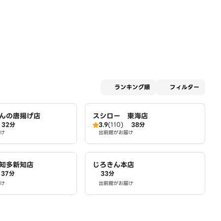
適用な
ランキング順
フィルター
んの唐揚げ店
スシロー 東海店
32分
3.9
(110)
38分
け
出前館がお届け
知多新知店
じろきん本店
37分
33分
け
出前館がお届け