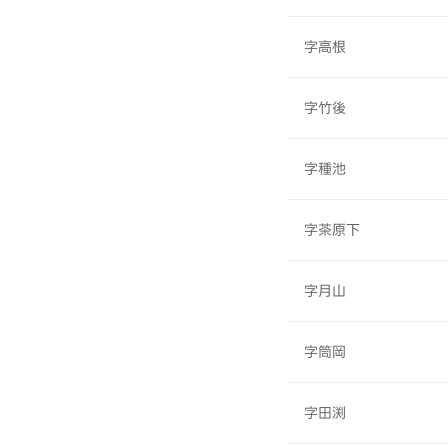
字高根
字竹後
字種池
字茶原下
字月山
字筒岡
字田渕