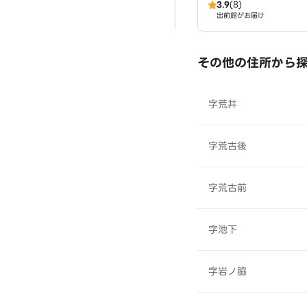
3.9
(8)
出前館がお届け
その他の住所から
字荒井
字荒古後
字荒古前
字池下
字岩ノ脇