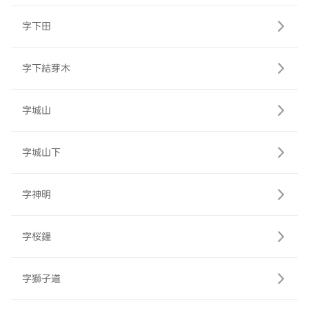
字下田
字下結芽木
字城山
字城山下
字神明
字桜鐘
字獅子道