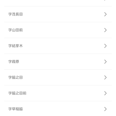
字茂長田
字山田前
字結芽木
字葭原
字脇之田
字脇之田前
字早稲脇