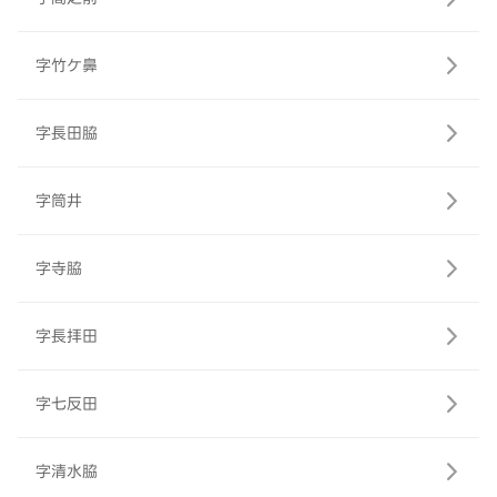
字竹ケ鼻
字長田脇
字筒井
字寺脇
字長拝田
字七反田
字清水脇