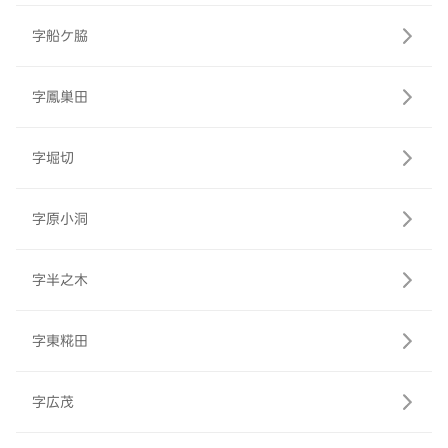
字船ケ脇
字鳳巣田
字堀切
字原小洞
字半之木
字東糀田
字広茂