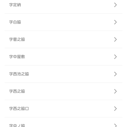
字定納
字白脇
字菅之脇
字中屋敷
字西池之脇
字西之脇
字西之脇口
字中ノ脇