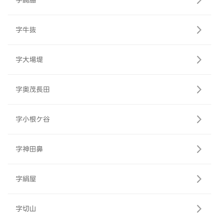
字鼬脇
字牛抜
字大場堤
字奥茂長田
字小根ケ谷
字神田鼻
字絹屋
字切山