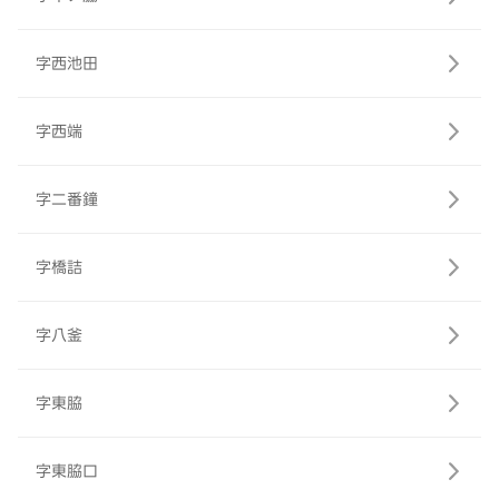
字西池田
字西端
字二番鐘
字橋詰
字八釜
字東脇
字東脇口