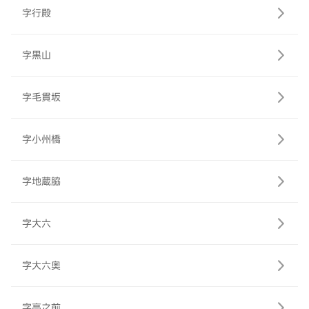
字行殿
字黒山
字毛貫坂
字小州橋
字地蔵脇
字大六
字大六奥
字高之前