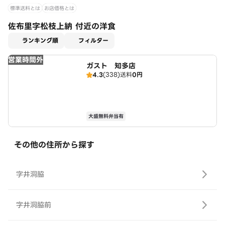
標準送料とは
お店価格とは
佐布里字松枝上納 付近の洋食
適用なし
ランキング順
フィルター
営業時間外
ガスト 知多店
4.3
(338)
送料
0円
大盛無料弁当有
その他の住所から探す
字井洞脇
字井洞脇前