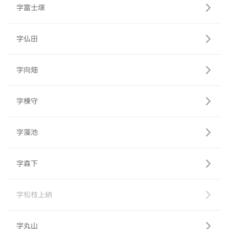
字富士塚
字仏田
字向畑
字棟守
字藻池
字森下
字松枝上納
字丸山