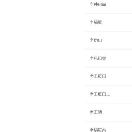
字神田鼻
字絹屋
字切山
字糀田奥
字五反田
字五反田上
字五明
字絹屋前