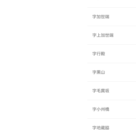
字加世端
字上加世端
字行殿
字黒山
字毛貫坂
字小州橋
字地蔵脇