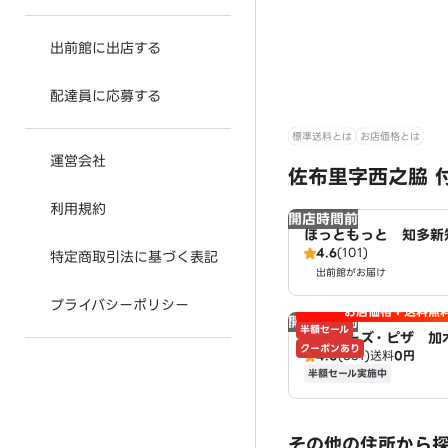
出前館に出店する
配達員に応募する
標準送料とは
お店価格とは
運営会社
佐布里字西之脇 
利用規約
開店時間前
ほっともっと 知多新
4.6
(101)
特定商取引法に基づく表記
出前館がお届け
プライバシーポリシー
お店価格＋送料無
開店時間前
半額セール
アオキーズ・ピザ 加
クーポンあり
4.0
(361)
送料
0円
半額セール実施中
その他の住所から