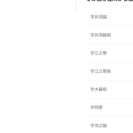
字井洞脇
字井洞脇前
字江之懸
字江之懸前
字大藤前
字阿原
字池之脇