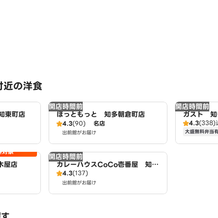
付近の洋食
開店時間前
開店時間前
知東町店
ほっともっと 知多朝倉町店
ガスト 知
4.3
(338)
4.3
(90)
名店
大盛無料弁当
出前館がお届け
料対象
開店時間前
木屋店
カレーハウスCoCo壱番屋 知多
4.3
(137)
新知店（SD）
出前館がお届け
探す