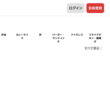
ログイン
会員登録
弁当
カレーライ
丼
バーガー・
ファミレス
フライドチ
ス
サンドイッ
キン・唐揚
チ
げ
すべて見る