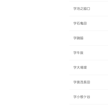
字池之脇口
字石亀田
字鼬脇
字牛抜
字大場堤
字奥茂長田
字小根ケ谷