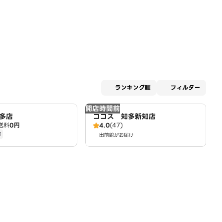
適用な
ランキング順
フィルター
開店時間前
多店
ココス 知多新知店
送料
0円
4.0
(47)
有
出前館がお届け