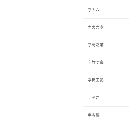
字大六
字大六奥
字高之前
字竹ケ鼻
字長田脇
字筒井
字寺脇