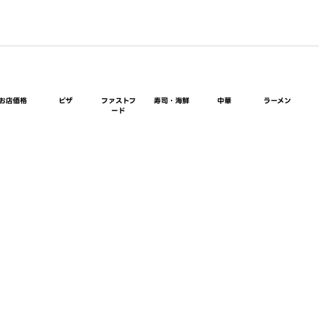
お店価格
ピザ
ファストフ
寿司・海鮮
中華
ラーメン
ード