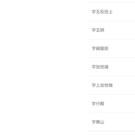
字五反田上
字五明
字絹屋前
字加世端
字上加世端
字行殿
字黒山