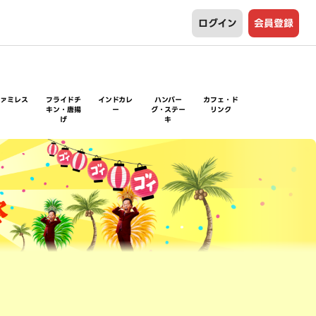
ログイン
会員登録
ファミレス
フライドチ
インドカレ
ハンバー
カフェ・ド
キン・唐揚
ー
グ・ステー
リンク
げ
キ