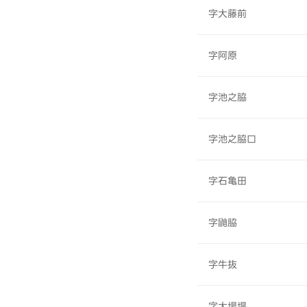
字大藤前
字阿原
字池之脇
字池之脇口
字石亀田
字鼬脇
字牛抜
字大場堤