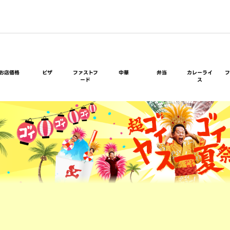
お店価格
ピザ
ファストフ
中華
弁当
カレーライ
ード
ス