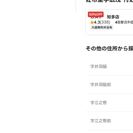
50%OFF
ガスト 知多店
4.3
(338)
40分
送料
大盛無料弁当有
その他の住所から
字井洞脇
字井洞脇前
字江之懸
字江之懸前