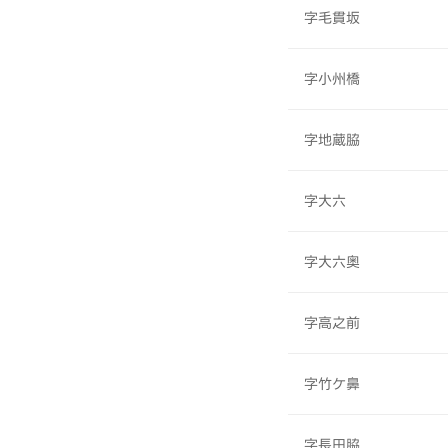
字毛貫坂
字小州橋
字地蔵脇
字大六
字大六奥
字高之前
字竹ケ鼻
字長田脇