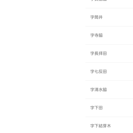
字筒井
字寺脇
字長拝田
字七反田
字清水脇
字下田
字下結芽木