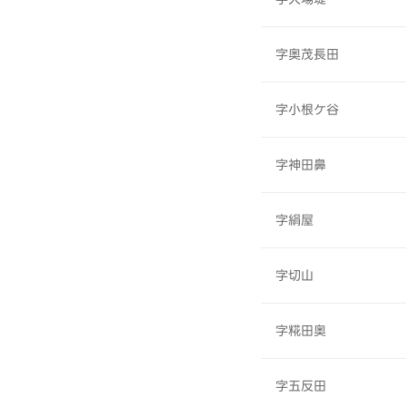
字奥茂長田
字小根ケ谷
字神田鼻
字絹屋
字切山
字糀田奥
字五反田