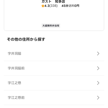
ガスト 知多店
4.3
(338)
45分
送料
0円
大盛無料弁当有
その他の住所から探す
字井洞脇
字井洞脇前
字江之懸
字江之懸前