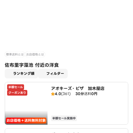
標準送料とは
お店価格とは
佐布里字藻池 付近の洋食
適用なし
ランキング順
フィルター
半額セール
アオキーズ・ピザ 加木屋店
クーポンあり
4.0
(361)
30分
送料
0円
半額セール実施中
お店価格＋送料無料対象