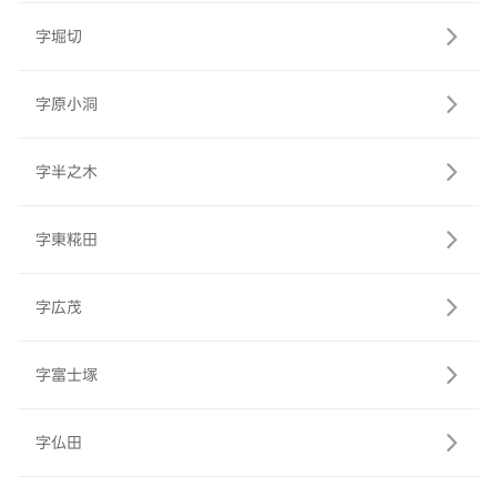
字堀切
字原小洞
字半之木
字東糀田
字広茂
字富士塚
字仏田