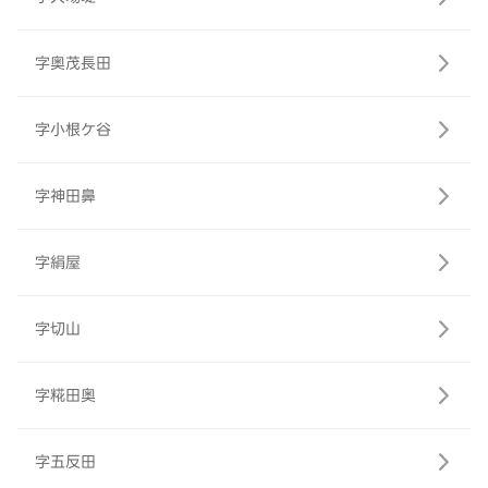
字奥茂長田
字小根ケ谷
字神田鼻
字絹屋
字切山
字糀田奥
字五反田