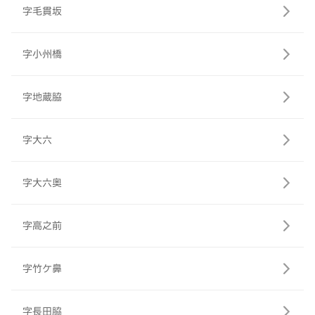
字毛貫坂
字小州橋
字地蔵脇
字大六
字大六奥
字高之前
字竹ケ鼻
字長田脇