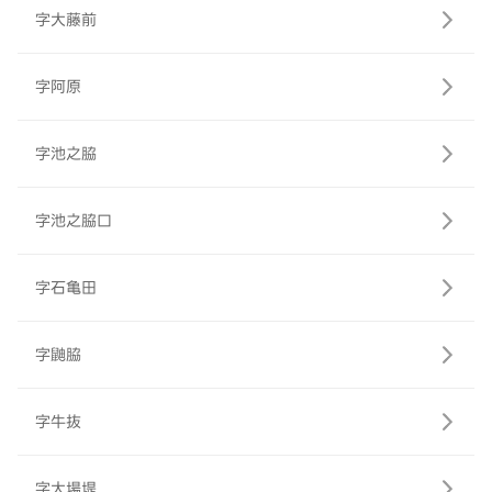
字大藤前
字阿原
字池之脇
字池之脇口
字石亀田
字鼬脇
字牛抜
字大場堤