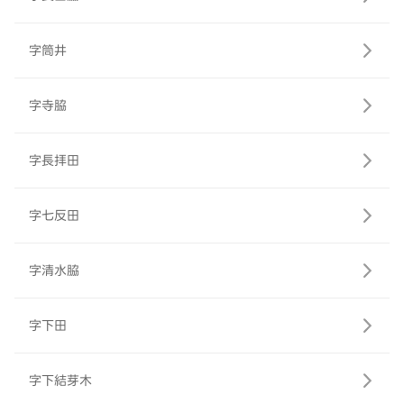
字筒井
字寺脇
字長拝田
字七反田
字清水脇
字下田
字下結芽木