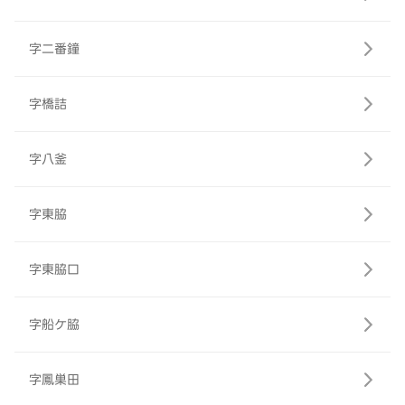
字二番鐘
字橋詰
字八釜
字東脇
字東脇口
字船ケ脇
字鳳巣田