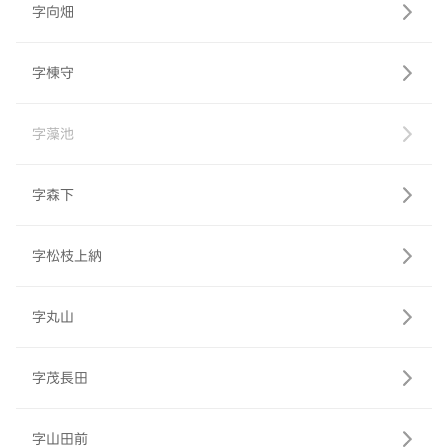
字向畑
字棟守
字藻池
字森下
字松枝上納
字丸山
字茂長田
字山田前