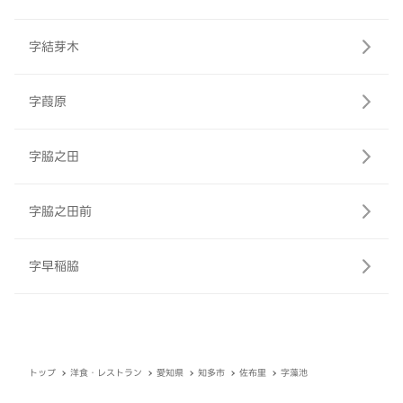
字結芽木
字葭原
字脇之田
字脇之田前
字早稲脇
トップ
洋食・レストラン
愛知県
知多市
佐布里
字藻池