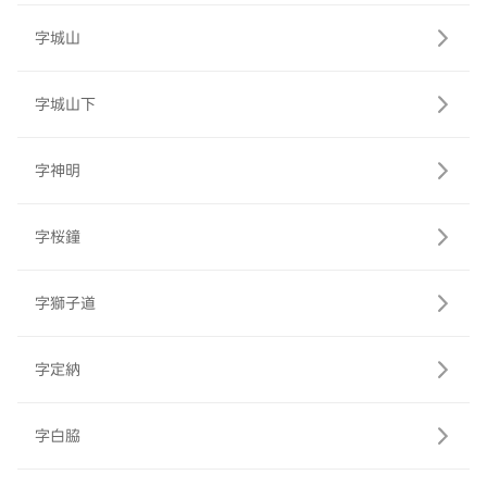
字城山
字城山下
字神明
字桜鐘
字獅子道
字定納
字白脇