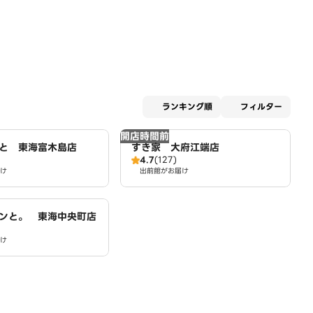
適用な
ランキング順
フィルター
開店時間前
と 東海富木島店
すき家 大府江端店
4.7
(127)
け
出前館がお届け
ンと。 東海中央町店
け