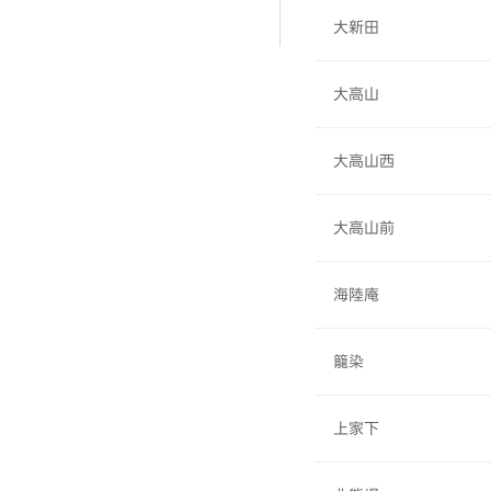
大新田
大高山
大高山西
大高山前
海陸庵
籠染
上家下