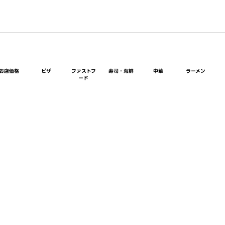
お店価格
ピザ
ファストフ
寿司・海鮮
中華
ラーメン
ード