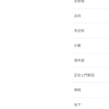
北熊場
北向
毛分田
小藪
清水城
正右ェ門新田
神明
寺下