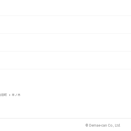
吉田町
半ノ木
© Demae-can Co., Ltd.