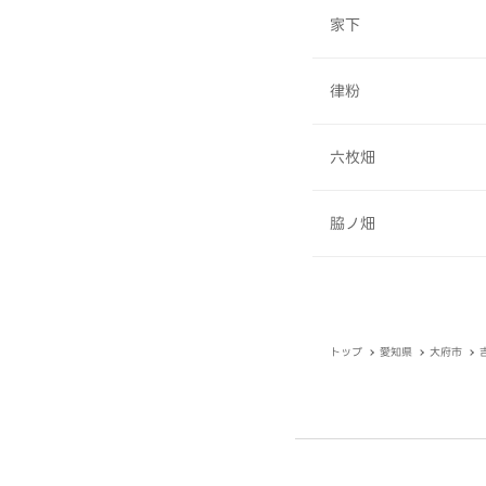
家下
律粉
六枚畑
脇ノ畑
トップ
愛知県
大府市