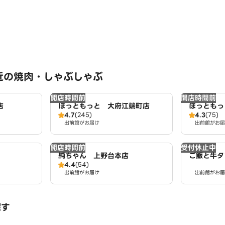
近の焼肉・しゃぶしゃぶ
開店時間前
開店時間前
店
ほっともっと 大府江端町店
ほっともっ
4.7
(245)
4.3
(75)
出前館がお届け
出前館がお届
開店時間前
受付休止中
純ちゃん 上野台本店
ご飯と牛タ
4.4
(54)
出前館がお届け
出前館がお届
探す