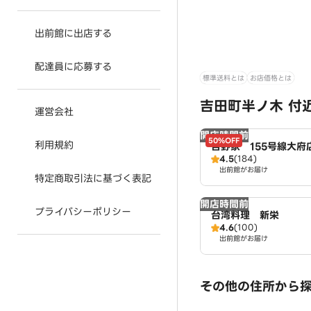
出前館に出店する
配達員に応募する
標準送料とは
お店価格とは
吉田町半ノ木 付
運営会社
開店時間前
50%OFF
利用規約
吉野家 155号線大府
4.5
(184)
出前館がお届け
特定商取引法に基づく表記
開店時間前
プライバシーポリシー
台湾料理 新栄
4.6
(100)
出前館がお届け
その他の住所から