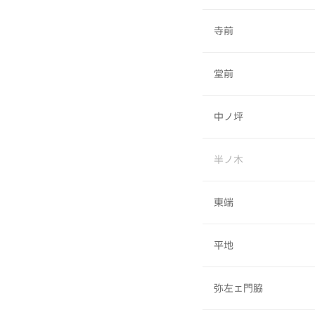
寺前
堂前
中ノ坪
半ノ木
東端
平地
弥左ェ門脇