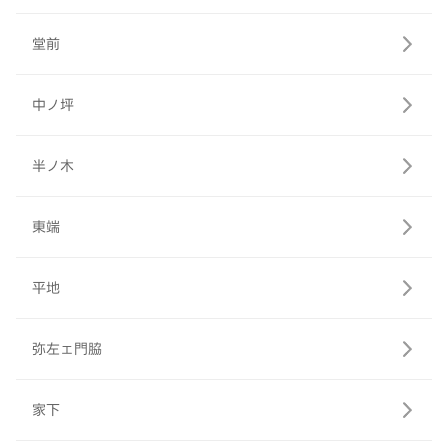
堂前
中ノ坪
半ノ木
東端
平地
弥左ェ門脇
家下