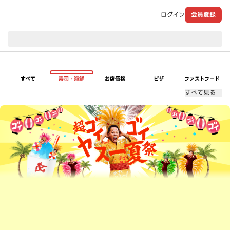
ログイン
会員登録
現在のお届け先：
すべて
寿司・海鮮
お店価格
ピザ
ファストフード
すべて見る
超ゴイゴイヤスー夏祭