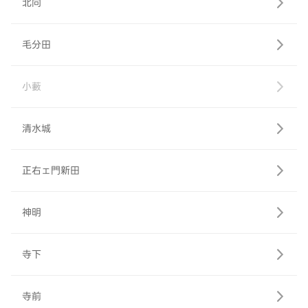
北向
毛分田
小藪
清水城
正右ェ門新田
神明
寺下
寺前