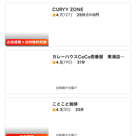
CURYY ZONE
4.7
(127)
25分
送料
0円
お店価格＋送料無料対象
カレーハウスCoCo壱番屋 東浦店（S
4.5
(190)
31分
D）
出前館がお届け
ことこと珈琲
4.3
(30)
33分
出前館がお届け