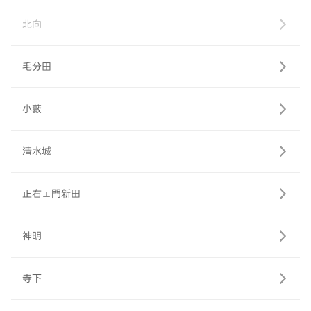
北向
毛分田
小藪
清水城
正右ェ門新田
神明
寺下