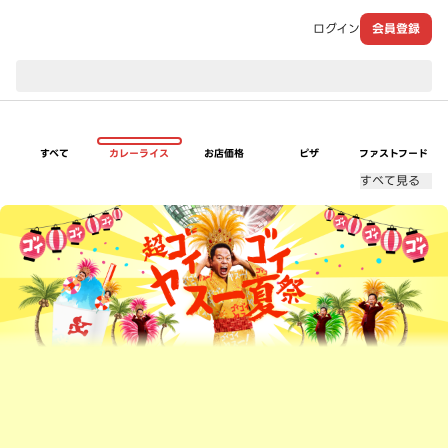
ログイン
会員登録
現在のお届け先：
すべて
カレーライス
お店価格
ピザ
ファストフード
すべて見る
超ゴイゴイヤスー夏祭