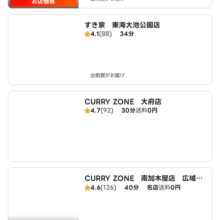
お店価格
すき家 東海大池公園店
4.1
(88)
34分
出前館がお届け
CURRY ZONE 大府店
4.7
(92)
30分
送料
0円
CURRY ZONE 南加木屋店 広域エ
リア
4.6
(126)
40分
名店
送料
0円