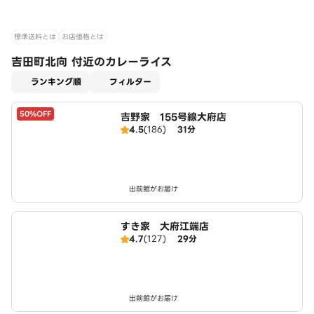
標準送料とは
お店価格とは
吉田町北向 付近のカレーライス
適用なし
ランキング順
フィルター
50%OFF
吉野家 155号線大府店
4.5
(186)
31分
出前館がお届け
すき家 大府江端店
4.7
(127)
29分
出前館がお届け