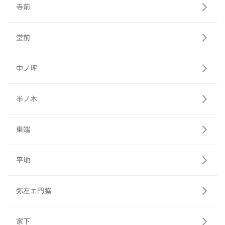
寺前
堂前
中ノ坪
半ノ木
東端
平地
弥左ェ門脇
家下