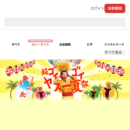
ログイン
会員登録
現在のお届け先：
すべて
カレーライス
お店価格
ピザ
ファストフード
すべて見る
超ゴイゴイヤスー夏祭