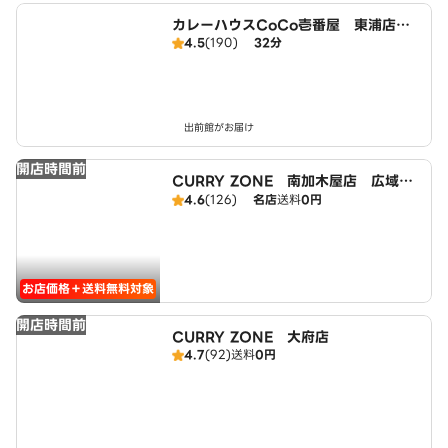
カレーハウスCoCo壱番屋 東浦店（S
4.5
(190)
32分
D）
出前館がお届け
開店時間前
CURRY ZONE 南加木屋店 広域エ
リア
4.6
(126)
名店
送料
0円
お店価格＋送料無料対象
開店時間前
CURRY ZONE 大府店
4.7
(92)
送料
0円