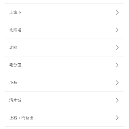
上家下
北熊場
北向
毛分田
小藪
清水城
正右ェ門新田