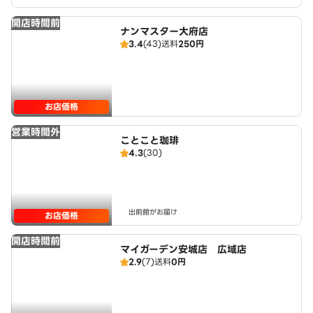
開店時間前
ナンマスター大府店
3.4
(43)
送料
250円
お店価格
営業時間外
ことこと珈琲
4.3
(30)
出前館がお届け
お店価格
開店時間前
マイガーデン安城店 広域店
2.9
(7)
送料
0円