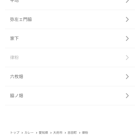
平地
弥左ェ門脇
家下
律粉
六枚畑
脇ノ畑
トップ
カレー
愛知県
大府市
吉田町
律粉