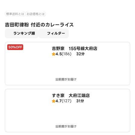
標準送料とは
お店価格とは
吉田町律粉 付近のカレーライス
適用なし
ランキング順
フィルター
50%OFF
吉野家 155号線大府店
4.5
(186)
32分
出前館がお届け
すき家 大府江端店
4.7
(127)
31分
出前館がお届け