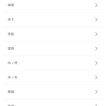
神明
寺下
寺前
堂前
中ノ坪
半ノ木
東端